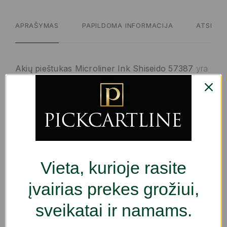
APRAŠYMAS
PAPILDOMA INFORMACIJA
ATSILIEP
Akių pieštukas Microliner Ink Shiseido 57387
yra
tai, ko tau reikia, maksimaliai padidinti savo
žavesiui! Išbandyk
100%
originalių
produktų
Shiseido
kokybę ir leisk
geriausiems profesionalams atskleisti tavo grožį.
Maksimālais leņķis:
Vieta, kurioje rasite
Trimethylsiloxysilicate
Aluminum hydroxide
įvairias prekes grožiui,
Bht
sveikatai ir namams.
Copernicia cerifera cera (copernicia