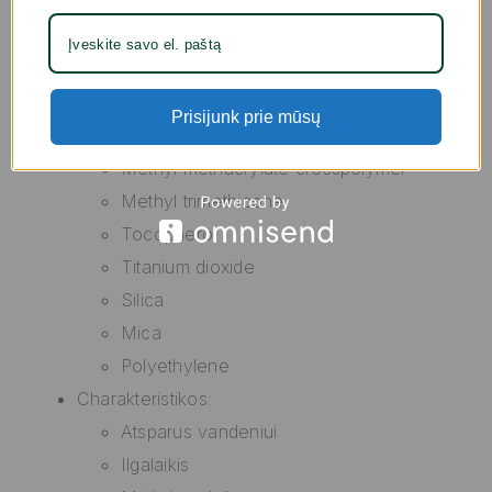
cerifera (carnauba) wax)
Dimethicone
Euphorbia cerifera cera/euphorbia
cerifera (candelilla) wax
Prisijunk prie mūsų
Hydrogenated lecithin
Methyl methacrylate crosspolymer
Methyl trimethicone
Tocopherol
Titanium dioxide
Silica
Mica
Polyethylene
Charakteristikos:
Atsparus vandeniui
Ilgalaikis