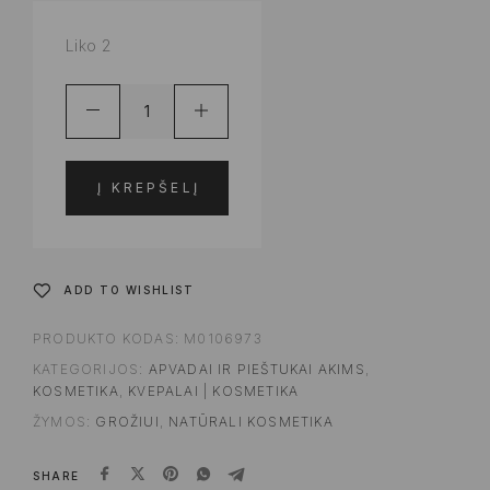
Liko 2
Į KREPŠELĮ
ADD TO WISHLIST
PRODUKTO KODAS:
M0106973
KATEGORIJOS:
APVADAI IR PIEŠTUKAI AKIMS
,
KOSMETIKA
,
KVEPALAI | KOSMETIKA
ŽYMOS:
GROŽIUI
,
NATŪRALI KOSMETIKA
SHARE