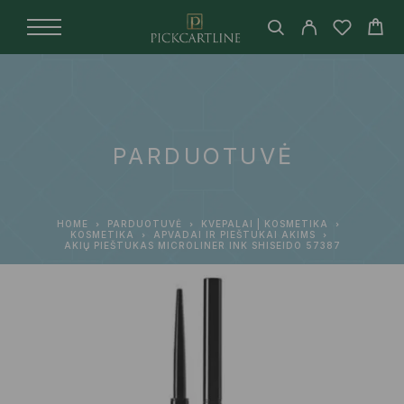
PARDUOTUVĖ
HOME
PARDUOTUVĖ
KVEPALAI | KOSMETIKA
KOSMETIKA
APVADAI IR PIEŠTUKAI AKIMS
AKIŲ PIEŠTUKAS MICROLINER INK SHISEIDO 57387