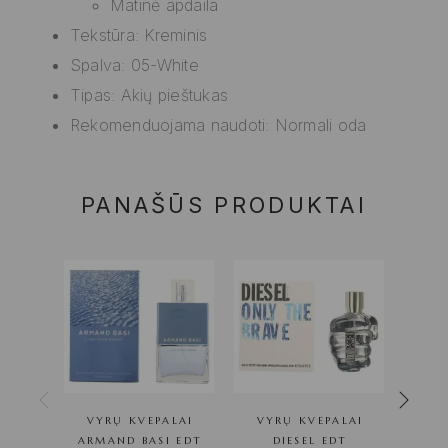
Matinė apdaila
Tekstūra: Kreminis
Spalva: 05-White
Tipas: Akių pieštukas
Rekomenduojama naudoti: Normali oda
PANAŠŪS PRODUKTAI
VYRŲ KVEPALAI
VYRŲ KVEPALAI
VY
ARMAND BASI EDT
DIESEL EDT
EGOIS