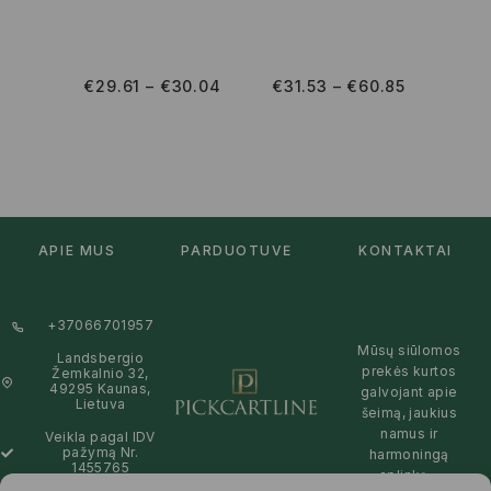
€
29.61
–
€
30.04
€
31.53
–
€
60.85
APIE MUS
PARDUOTUVĖ
KONTAKTAI
+37066701957
Mūsų siūlomos
Landsbergio
prekės kurtos
Žemkalnio 32,
49295 Kaunas,
galvojant apie
Lietuva
šeimą, jaukius
namus ir
Veikla pagal IDV
pažymą Nr.
harmoningą
1455765
aplinką –