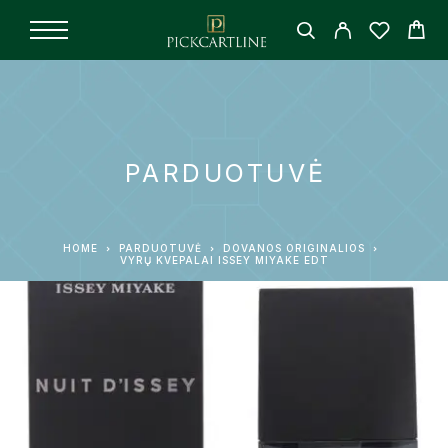
PARDUOTUVĖ
HOME
PARDUOTUVĖ
DOVANOS ORIGINALIOS
VYRŲ KVEPALAI ISSEY MIYAKE EDT