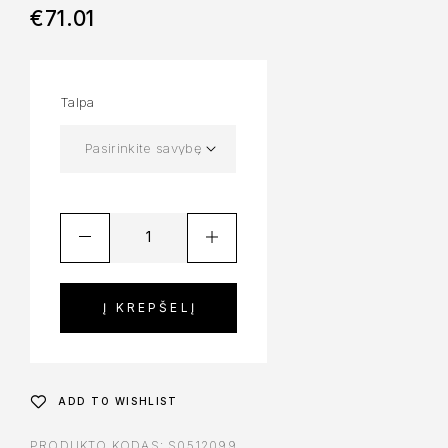
€
71.01
Talpa
Į KREPŠELĮ
ADD TO WISHLIST
PRODUKTO KODAS:
S0512099