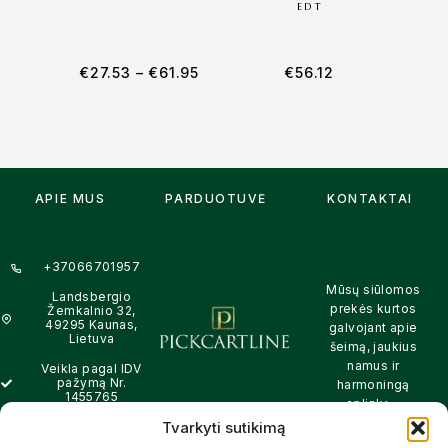
EDT
KO
€
27.53
–
€
61.95
€
56.12
APIE MUS
PARDUOTUVĖ
KONTAKTAI
+37066701957
Mūsų siūlomos
Landsbergio
prekės kurtos
Žemkalnio 32,
49295 Kaunas,
galvojant apie
Lietuva
šeimą, jaukius
namus ir
Veikla pagal IDV
pažymą Nr.
harmoningą
1455765
aplinką –
natūralios,
Tvarkyti sutikimą
info@pickcartline.com
patikimos ir