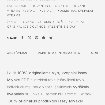
KATEGORIJOS:
DOVANOS ORIGINALIOS
,
DOVANOS
VYRAMS
,
KVEPALAI
,
KVEPALAI | KOSMETIKA
,
KVEPALAI
VYRAMS
ŽYMOS:
DOVANOS VYRAMS
,
GROŽIUI
,
KVEPALAI
,
ORIGINALIOS DOVANOS
,
VALENTINE'S DAY
SHARE
APRAŠYMAS
PAPILDOMA INFORMACIJA
ATSILIEP
Leisk
100% originaliems Vyrų kvepalai Issey
Miyake EDT
nustebinti tave ir išryškinti tavo
individualumą, naudojantis išskirtiniais
vyriškais
kvepalais
su unikaliu, asmeniniu aromatu. Atrask
100% originalius produktus Issey Miyake
!