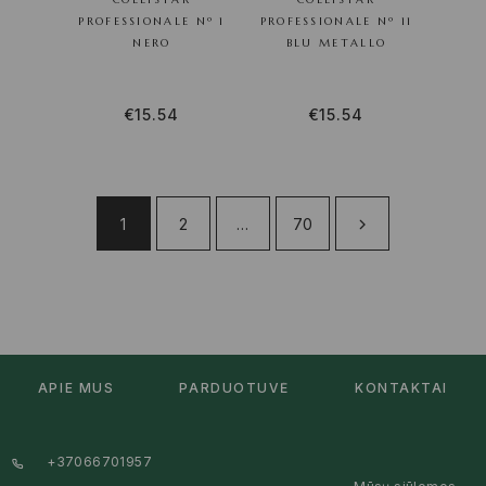
PROFESSIONALE Nº 1
PROFESSIONALE Nº 11
NERO
BLU METALLO
€
15.54
€
15.54
1
2
…
70
APIE MUS
PARDUOTUVĖ
KONTAKTAI
+37066701957