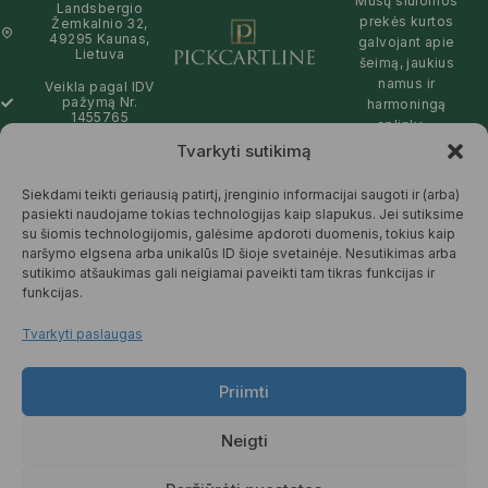
Mūsų siūlomos
Landsbergio
prekės kurtos
Žemkalnio 32,
49295 Kaunas,
galvojant apie
Lietuva
šeimą, jaukius
namus ir
Veikla pagal IDV
pažymą Nr.
harmoningą
1455765
aplinką –
natūralios,
Tvarkyti sutikimą
info@pickcartline.com
patikimos ir
Susisiekime:
draugiškos tiek
Siekdami teikti geriausią patirtį, įrenginio informacijai saugoti ir (arba)
09:00 - 19:00
Jums, tiek
pasiekti naudojame tokias technologijas kaip slapukus. Jei sutiksime
gamtai.
su šiomis technologijomis, galėsime apdoroti duomenis, tokius kaip
naršymo elgsena arba unikalūs ID šioje svetainėje. Nesutikimas arba
SKAITYTI
sutikimo atšaukimas gali neigiamai paveikti tam tikras funkcijas ir
DAUGIAU
funkcijas.
Tvarkyti paslaugas
Priimti
© 2025 Pickcartline.com. Visos
teisės saugomos.
Neigti
TAISYKLĖS IR SĄLYGOS
PREKIŲ PRISTATYMAS