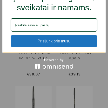
sveikatai ir namams.
Prisijunk prie mūsų
AKIŲ PIEŠTUKAS
AKIŲ PIESTUKAS
CHANEL STYLO Nº 88
CHANEL STYLO YEUX
ROUGE FAUVE 1 G
0,30 G
€
38.67
€
39.13