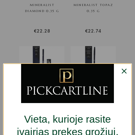
MINERALIST
MINERALIST TOPAZ
DIAMOND 0,35 G
0,35 G
€
22.28
€
22.74
AKIŲ PIEŠTUKAS
AKIŲ PIEŠTUKAS
CHANEL LE CRAYON
CHANEL LE CRAYON
KHÔL Nº 62 AMBRE
YEUX NOIR BLACK-01
(1 VNT.) (1,2 G)
Vieta, kurioje rasite
įvairias prekes grožiui,
€
38.54
€
38.50