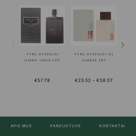
VYRŲ KVEPALAI
VYRŲ KVEPALAI JIL
VY
JIMMY CHOO EDT
SANDER EDT
HU
€
57.78
€
23.52
–
€
38.07
APIE MUS
PARDUOTUVĖ
KONTAKTAI