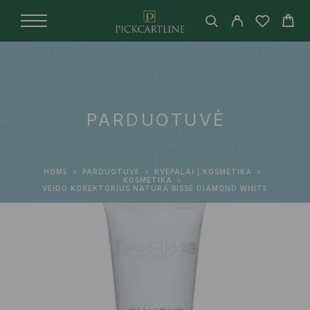
PARDUOTUVĖ
HOME
PARDUOTUVĖ
KVEPALAI | KOSMETIKA
KOSMETIKA
VEIDO KOREKTORIUS NATURA BISSÉ DIAMOND WHITE