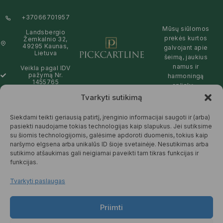
+37066701957
Mūsų siūlomos
Landsbergio
prekės kurtos
Žemkalnio 32,
49295 Kaunas,
galvojant apie
Lietuva
šeimą, jaukius
namus ir
Veikla pagal IDV
pažymą Nr.
harmoningą
1455765
aplinką –
natūralios,
Tvarkyti sutikimą
info@pickcartline.com
patikimos ir
Susisiekime:
draugiškos tiek
Siekdami teikti geriausią patirtį, įrenginio informacijai saugoti ir (arba)
09:00 - 19:00
Jums, tiek
pasiekti naudojame tokias technologijas kaip slapukus. Jei sutiksime
gamtai.
su šiomis technologijomis, galėsime apdoroti duomenis, tokius kaip
naršymo elgsena arba unikalūs ID šioje svetainėje. Nesutikimas arba
SKAITYTI
sutikimo atšaukimas gali neigiamai paveikti tam tikras funkcijas ir
DAUGIAU
funkcijas.
Tvarkyti paslaugas
Priimti
© 2025 Pickcartline.com. Visos
teisės saugomos.