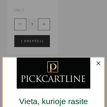
Liko 5
Į KREPŠELĮ
ADD TO WISHLIST
PRODUKTO KODAS:
M0121822
KATEGORIJOS:
KOSMETIKA
,
KVEPALAI | KOSMETIKA
,
MAKIAŽO PAGRINDAS IR PUDROS
ŽYMOS:
GROŽIUI
,
NATŪRALI KOSMETIKA
Vieta, kurioje rasite
SHARE