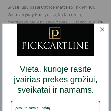
Skysti lūpų dažai Catrice Matt Pro Ink Nº 160
Win everyday 5 ml
yra tai, ko tau reikia,
maksimaliai padidinti savo žavesiui! Išbandyk
100%
originalių
produktų
Catrice
kokybę ir leisk
geriausiems profesionalams atskleisti tavo grožį.
Tipas: Lūpų dažai
Spalva: Nº 160 Win everyday
Charakteristikos:
Vieta, kurioje rasite
Veganiškas
įvairias prekes grožiui,
Nebandyta su gyvūnais
Be parabenų
sveikatai ir namams.
Lytis: Abiejų lyčių
Tekstūra: Skystis
Maksimālais leņķis: