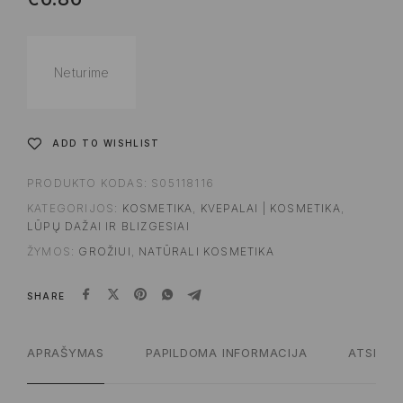
Neturime
ADD TO WISHLIST
PRODUKTO KODAS:
S05118116
KATEGORIJOS:
KOSMETIKA
,
KVEPALAI | KOSMETIKA
,
LŪPŲ DAŽAI IR BLIZGESIAI
ŽYMOS:
GROŽIUI
,
NATŪRALI KOSMETIKA
SHARE
APRAŠYMAS
PAPILDOMA INFORMACIJA
ATSILIEP