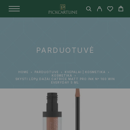
PARDUOTUVĖ
HOME
PARDUOTUVĖ
KVEPALAI | KOSMETIKA
KOSMETIKA
SKYSTI LŪPŲ DAŽAI CATRICE MATT PRO INK Nº 160 WIN
EVERYDAY 5 ML