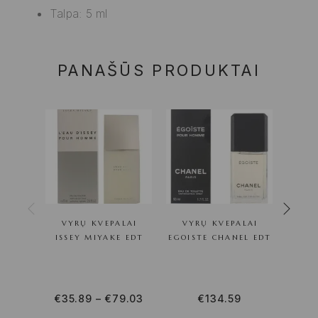
Talpa: 5 ml
PANAŠŪS PRODUKTAI
VYRŲ KVEPALAI
VYRŲ KVEPALAI
VY
ISSEY MIYAKE EDT
EGOISTE CHANEL EDT
€
35.89
–
€
79.03
€
134.59
€
68