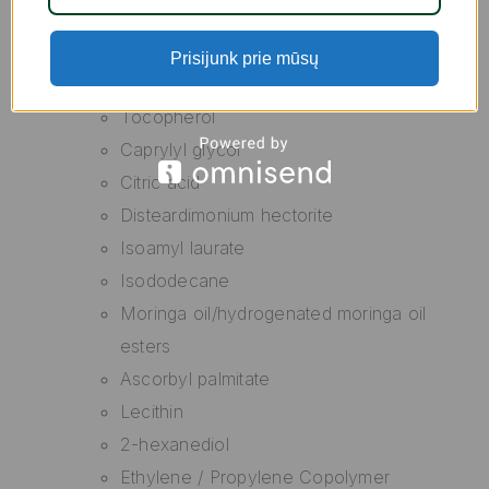
Propylene carbonate
Talc
Prisijunk prie mūsų
Titanium dioxide
Tocopherol
Caprylyl glycol
Citric acid
Disteardimonium hectorite
Isoamyl laurate
Isododecane
Moringa oil/hydrogenated moringa oil
esters
Ascorbyl palmitate
Lecithin
2-hexanediol
Ethylene / Propylene Copolymer