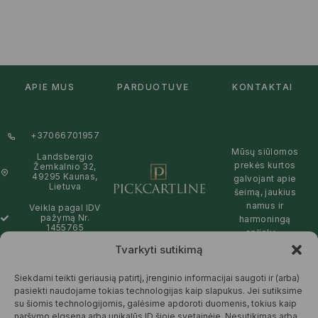
APIE MUS
PARDUOTUVĖ
KONTAKTAI
+37066701957
Mūsų siūlomos
Landsbergio
prekės kurtos
Žemkalnio 32,
49295 Kaunas,
galvojant apie
Lietuva
šeimą, jaukius
namus ir
Veikla pagal IDV
pažymą Nr.
harmoningą
1455765
aplinką –
natūralios,
Tvarkyti sutikimą
info@pickcartline.com
patikimos ir
Susisiekime:
draugiškos tiek
Siekdami teikti geriausią patirtį, įrenginio informacijai saugoti ir (arba)
09:00 - 19:00
Jums, tiek
pasiekti naudojame tokias technologijas kaip slapukus. Jei sutiksime
gamtai.
su šiomis technologijomis, galėsime apdoroti duomenis, tokius kaip
naršymo elgsena arba unikalūs ID šioje svetainėje. Nesutikimas arba