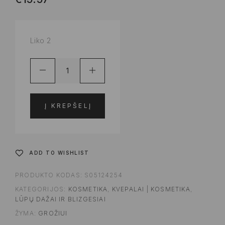
Liko 2
Į KREPŠELĮ
ADD TO WISHLIST
PRODUKTO KODAS:
S05124254
KATEGORIJOS:
KOSMETIKA
,
KVEPALAI | KOSMETIKA
,
LŪPŲ DAŽAI IR BLIZGESIAI
ŽYMA:
GROŽIUI