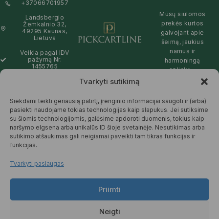
+37066701957
Mūsų siūlomos
Landsbergio
prekės kurtos
Žemkalnio 32,
49295 Kaunas,
galvojant apie
Lietuva
šeimą, jaukius
namus ir
Veikla pagal IDV
pažymą Nr.
harmoningą
1455765
aplinką –
natūralios,
Tvarkyti sutikimą
info@pickcartline.com
patikimos ir
Susisiekime:
draugiškos tiek
Siekdami teikti geriausią patirtį, įrenginio informacijai saugoti ir (arba)
09:00 - 19:00
Jums, tiek
pasiekti naudojame tokias technologijas kaip slapukus. Jei sutiksime
gamtai.
su šiomis technologijomis, galėsime apdoroti duomenis, tokius kaip
naršymo elgsena arba unikalūs ID šioje svetainėje. Nesutikimas arba
SKAITYTI
sutikimo atšaukimas gali neigiamai paveikti tam tikras funkcijas ir
DAUGIAU
funkcijas.
Tvarkyti paslaugas
Priimti
© 2025 Pickcartline.com. Visos
teisės saugomos.
Neigti
TAISYKLĖS IR SĄLYGOS