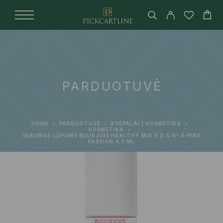
PARDUOTUVĖ
HOME
PARDUOTUVĖ
KVEPALAI | KOSMETIKA
KOSMETIKA
SERUMAS LŪPOMS BOURJOIS HEALTHY MIX S.O.S Nº 4-PINK
PASSION 4,5 ML