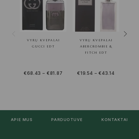
VYRŲ KVEPALAI
VYRŲ KVEPALAI
VY
GUCCI EDT
ABERCROMBIE &
FITCH EDT
€
68.43
–
€
81.87
€
19.54
–
€
43.14
APIE MUS
PARDUOTUVĖ
KONTAKTAI