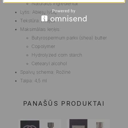
Natūralūs ingredientai
Lytis: Abiejų lyčių
Tekstūra: Aliejus
Maksimālais leņķis:
Butyrospermum parkii (shea) butter
Copolymer
Hydrolyzed corn starch
Cetearyl alcohol
Spalvų schema: Rožinė
Talpa: 4,5 ml
PANAŠŪS PRODUKTAI