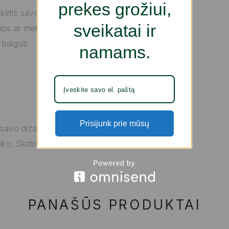
prekes grožiui,
kirtis savo
sveikatai ir
mos ar metų
 baigsis
namams.
Prisijunk prie mūsų
 savo dizainu,
ko. Skirtingos
PANAŠŪS PRODUKTAI