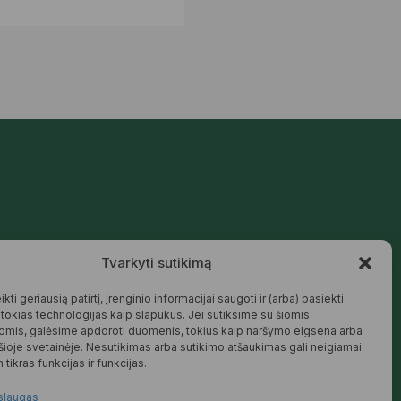
Mūsų siūlomos prekės kurtos galvojant
Tvarkyti sutikimą
apie šeimą, jaukius namus ir harmoningą
aplinką – natūralios, patikimos ir
draugiškos tiek Jums, tiek gamtai.
kti geriausią patirtį, įrenginio informacijai saugoti ir (arba) pasiekti
okias technologijas kaip slapukus. Jei sutiksime su šiomis
SKAITYTI DAUGIAU
omis, galėsime apdoroti duomenis, tokius kaip naršymo elgsena arba
 šioje svetainėje. Nesutikimas arba sutikimo atšaukimas gali neigiamai
 tikras funkcijas ir funkcijas.
slaugas