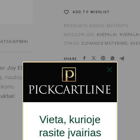
ADD TO WISHLIST
PRODUKTO KODAS:
M0110370
KATEGORIJOS:
KVEPALAI
,
KVEPALAI
ATSILIEPIMAI
ŽYMOS:
DOVANOS MOTERIMS
,
KVE
SHARE
ior Joy EDP
mą, naudojant
elksmo
duktus
!
Vieta, kurioje
rasite įvairias