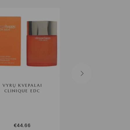
VYRŲ KVEPALAI
MOTERŲ KVEPAL
CLINIQUE EDC
CAROLINA HERRE
EDT
€
44.66
€
81.94