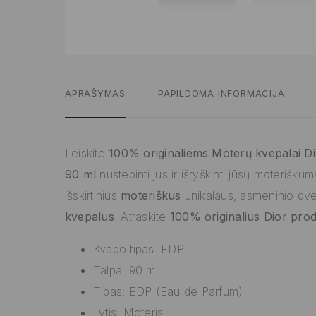
APRAŠYMAS
PAPILDOMA INFORMACIJA
Leiskite
100% originaliems Moterų kvepalai D
90 ml
nustebinti jus ir išryškinti jūsų moterišku
išskirtinius
moteriškus
unikalaus, asmeninio dv
kvepalus
. Atraskite
100% originalius Dior pro
Kvapo tipas: EDP
Talpa: 90 ml
Tipas: EDP (Eau de Parfum)
Lytis: Moteris