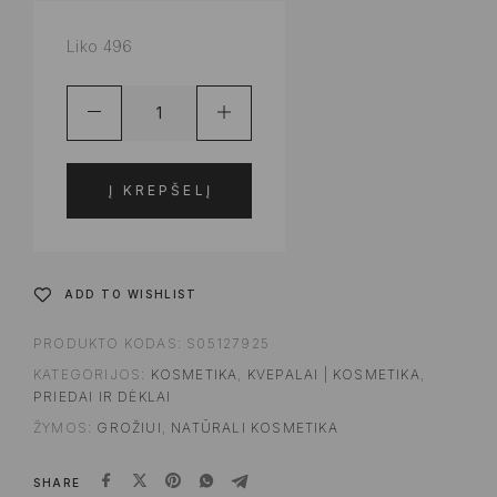
Liko 496
Į KREPŠELĮ
ADD TO WISHLIST
PRODUKTO KODAS:
S05127925
KATEGORIJOS:
KOSMETIKA
,
KVEPALAI | KOSMETIKA
,
PRIEDAI IR DĖKLAI
ŽYMOS:
GROŽIUI
,
NATŪRALI KOSMETIKA
SHARE