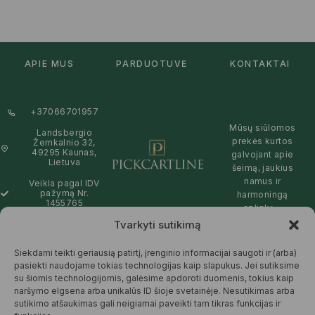
APIE MUS
PARDUOTUVĖ
KONTAKTAI
+37066701957
Mūsų siūlomos
Landsbergio
prekės kurtos
Žemkalnio 32,
49295 Kaunas,
galvojant apie
Lietuva
šeimą, jaukius
namus ir
Veikla pagal IDV
pažymą Nr.
harmoningą
1455765
aplinką –
natūralios,
Tvarkyti sutikimą
info@pickcartline.com
patikimos ir
Susisiekime:
draugiškos tiek
Siekdami teikti geriausią patirtį, įrenginio informacijai saugoti ir (arba)
09:00 - 19:00
Jums, tiek
pasiekti naudojame tokias technologijas kaip slapukus. Jei sutiksime
gamtai.
su šiomis technologijomis, galėsime apdoroti duomenis, tokius kaip
naršymo elgsena arba unikalūs ID šioje svetainėje. Nesutikimas arba
SKAITYTI
sutikimo atšaukimas gali neigiamai paveikti tam tikras funkcijas ir
DAUGIAU