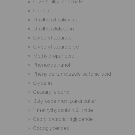
C12-15 alkyl benzoate
Creatine
Ethylhexyl salicylate
Ethylhexylglycerin
Glyceryl stearate
Glyceryl stearate se
Methylpropanediol
Phenoxyethanol
Phenylbenzimidazole sulfonic acid
Glycerin
Cetearyl alcohol
Butyrospermum parkii butter
1-methylhydantoin-2-imide
Caprylic/capric triglyceride
Cocoglycerides