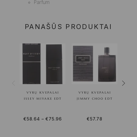
Parfum
PANAŠŪS PRODUKTAI
VYRŲ KVEPALAI
VYRŲ KVEPALAI
VY
ISSEY MIYAKE EDT
JIMMY CHOO EDT
ARM
€
58.64
–
€
75.96
€
57.78
€
29