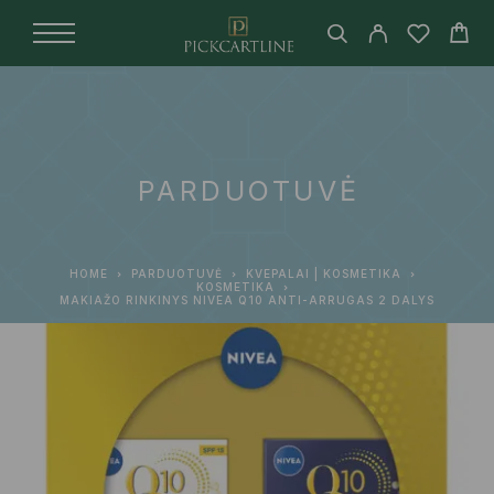
PARDUOTUVĖ
HOME
PARDUOTUVĖ
KVEPALAI | KOSMETIKA
KOSMETIKA
MAKIAŽO RINKINYS NIVEA Q10 ANTI-ARRUGAS 2 DALYS