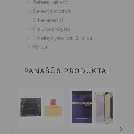
Behenyl alcohol
Cetearyl alcohol
2-hexanediol
Hialurono rūgštis
1-methylhydantoin-2-imide
Parfum
PANAŠŪS PRODUKTAI