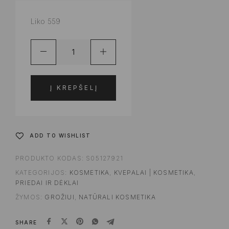
Liko 559
Į KREPŠELĮ
ADD TO WISHLIST
PRODUKTO KODAS:
S05127921
KATEGORIJOS:
KOSMETIKA
,
KVEPALAI | KOSMETIKA
,
PRIEDAI IR DĖKLAI
ŽYMOS:
GROŽIUI
,
NATŪRALI KOSMETIKA
SHARE