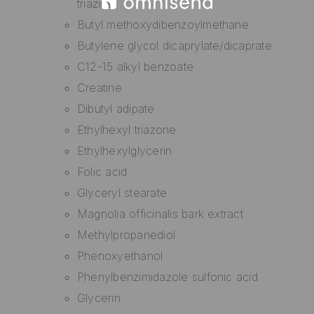
triazine
Butyl methoxydibenzoylmethane
Butylene glycol dicaprylate/dicaprate
C12-15 alkyl benzoate
Creatine
Dibutyl adipate
Ethylhexyl triazone
Ethylhexylglycerin
Folic acid
Glyceryl stearate
Magnolia officinalis bark extract
Methylpropanediol
Phenoxyethanol
Phenylbenzimidazole sulfonic acid
Glycerin