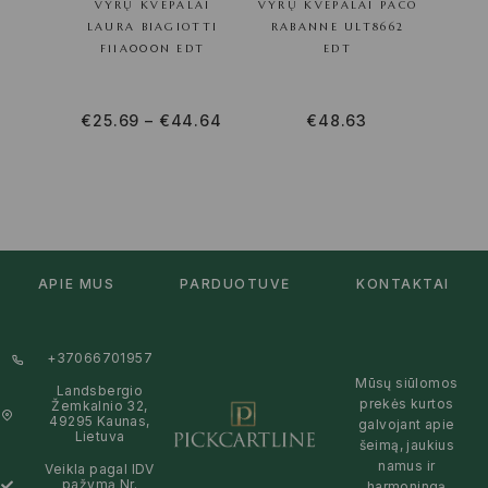
VYRŲ KVEPALAI
VYRŲ KVEPALAI PACO
VY
LAURA BIAGIOTTI
RABANNE ULT8662
NARC
F11A000N EDT
EDT
€
25.69
–
€
44.64
€
48.63
€
53
APIE MUS
PARDUOTUVĖ
KONTAKTAI
+37066701957
Mūsų siūlomos
Landsbergio
prekės kurtos
Žemkalnio 32,
49295 Kaunas,
galvojant apie
Lietuva
šeimą, jaukius
namus ir
Veikla pagal IDV
pažymą Nr.
harmoningą