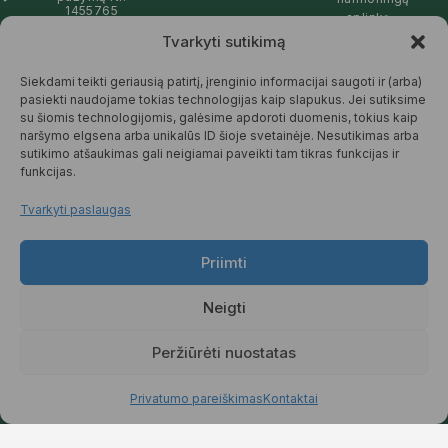
1455765
aplinką –
natūralios,
Tvarkyti sutikimą
info@pickcartline.com
patikimos ir
Susisiekime:
draugiškos tiek
Siekdami teikti geriausią patirtį, įrenginio informacijai saugoti ir (arba)
09:00 - 19:00
Jums, tiek
pasiekti naudojame tokias technologijas kaip slapukus. Jei sutiksime
gamtai.
su šiomis technologijomis, galėsime apdoroti duomenis, tokius kaip
naršymo elgsena arba unikalūs ID šioje svetainėje. Nesutikimas arba
SKAITYTI
sutikimo atšaukimas gali neigiamai paveikti tam tikras funkcijas ir
DAUGIAU
funkcijas.
Tvarkyti paslaugas
Priimti
© 2025 Pickcartline.com. Visos
teisės saugomos.
Neigti
TAISYKLĖS IR SĄLYGOS
PREKIŲ PRISTATYMAS
Peržiūrėti nuostatas
PREKIŲ KEITIMAS IR GRĄŽINIMAS
PRIVATUMO POLITIKA
Privatumo pareiškimas
Kontaktai