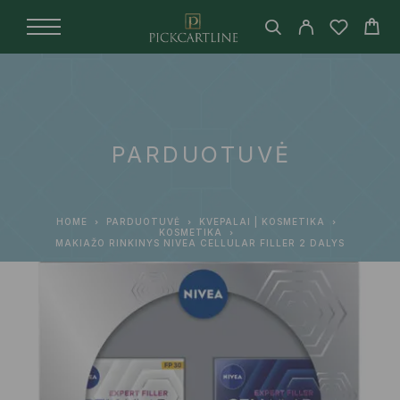
PARDUOTUVĖ
HOME
PARDUOTUVĖ
KVEPALAI | KOSMETIKA
KOSMETIKA
MAKIAŽO RINKINYS NIVEA CELLULAR FILLER 2 DALYS