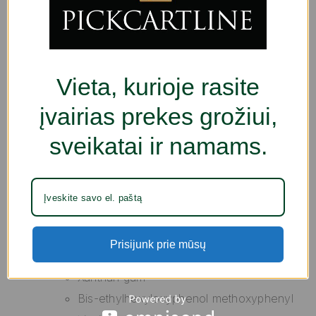
Vienetų skaičius: 2 Dalys
Pridedama:
Naktinis kremas
dieninis kremas
Vieta, kurioje rasite
Maksimālais leņķis:
Sodium hyaluronate
įvairias prekes grožiui,
Sodium chloride
sveikatai ir namams.
Sodium hydroxide
Sodium stearoyl glutamate
Sodium sulfate
Tapioca starch
Trisodium edta
Prisijunk prie mūsų
Water (Aqua)
Xanthan gum
Bis-ethylhexyloxyphenol methoxyphenyl