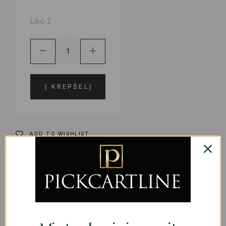
Liko 2
Į KREPŠELĮ
ADD TO WISHLIST
PRODUKTO KODAS:
S05128719
KATEGORIJOS:
KOSMETIKA
,
KVEPALAI | KOSMETIKA
,
PRIEDAI IR DĖKLAI
ŽYMA:
GROŽIUI
SHARE