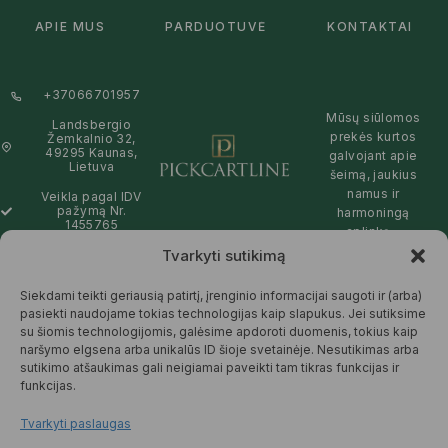
APIE MUS
PARDUOTUVĖ
KONTAKTAI
+37066701957
Mūsų siūlomos
Landsbergio
prekės kurtos
Žemkalnio 32,
49295 Kaunas,
galvojant apie
Lietuva
šeimą, jaukius
namus ir
Veikla pagal IDV
pažymą Nr.
harmoningą
1455765
aplinką –
natūralios,
Tvarkyti sutikimą
info@pickcartline.com
patikimos ir
Susisiekime:
draugiškos tiek
Siekdami teikti geriausią patirtį, įrenginio informacijai saugoti ir (arba)
09:00 - 19:00
Jums, tiek
pasiekti naudojame tokias technologijas kaip slapukus. Jei sutiksime
gamtai.
su šiomis technologijomis, galėsime apdoroti duomenis, tokius kaip
naršymo elgsena arba unikalūs ID šioje svetainėje. Nesutikimas arba
SKAITYTI
sutikimo atšaukimas gali neigiamai paveikti tam tikras funkcijas ir
DAUGIAU
funkcijas.
Tvarkyti paslaugas