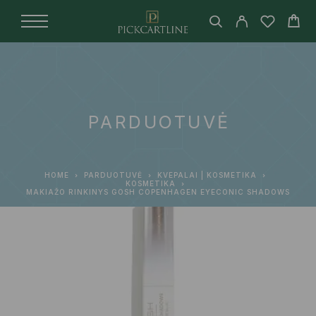
PARDUOTUVĖ
HOME
PARDUOTUVĖ
KVEPALAI | KOSMETIKA
KOSMETIKA
MAKIAŽO RINKINYS GOSH COPENHAGEN EYECONIC SHADOWS