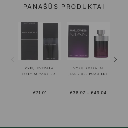
PANAŠŪS PRODUKTAI
VYRŲ KVEPALAI
VYRŲ KVEPALAI
VY
ISSEY MIYAKE EDT
JESUS DEL POZO EDT
HU
€
71.01
€
36.97
–
€
49.04
€
41