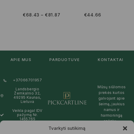
€
68.43
–
€
81.87
€
44.66
APIE MUS
PARDUOTUVĖ
KONTAKTAI
+37066701957
Mūsų siūlomos
Landsbergio
prekės kurtos
Žemkalnio 32,
49295 Kaunas,
galvojant apie
Lietuva
šeimą, jaukius
namus ir
Veikla pagal IDV
pažymą Nr.
harmoningą
1455765
aplinką –
natūralios,
Tvarkyti sutikimą
info@pickcartline.com
patikimos ir