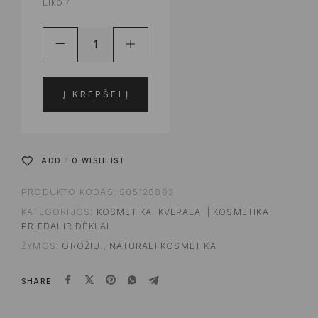
Liko 4
Į KREPŠELĮ
ADD TO WISHLIST
PRODUKTO KODAS:
S05128883
KATEGORIJOS:
KOSMETIKA
,
KVEPALAI | KOSMETIKA
,
PRIEDAI IR DĖKLAI
ŽYMOS:
GROŽIUI
,
NATŪRALI KOSMETIKA
SHARE