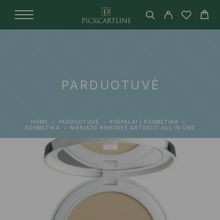
PARDUOTUVĖ
HOME
PARDUOTUVĖ
KVEPALAI | KOSMETIKA
KOSMETIKA
MAKIAŽO RINKINYS ARTDECO ALL IN ONE