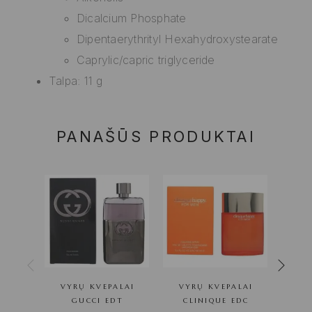
Dicalcium Phosphate
Dipentaerythrityl Hexahydroxystearate
Caprylic/capric triglyceride
Talpa: 11 g
PANAŠŪS PRODUKTAI
VYRŲ KVEPALAI
VYRŲ KVEPALAI
VY
GUCCI EDT
CLINIQUE EDC