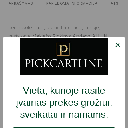
APRAŠYMAS
PAPILDOMA INFORMACIJA
ATSILIEP
Jei ieškote naujų prekių tendencijų rinkoje,
pristatome
Makiažo Rinkinys Artdeco ALL IN
ONE
!
Tipas: Makiažo Rinkinys
Charakteristikos: Tvarios pakuotės
Lytis: Abiejų lyčių
Rekomenduojama naudoti: Visi odos tipai
Vieta, kurioje rasite
Maksimālais leņķis:
įvairias prekes grožiui,
Polyethylene
Polyglyceryl-2 diisostearate
sveikatai ir namams.
Polymethyl methacrylate
Polymethylsilsesquioxane