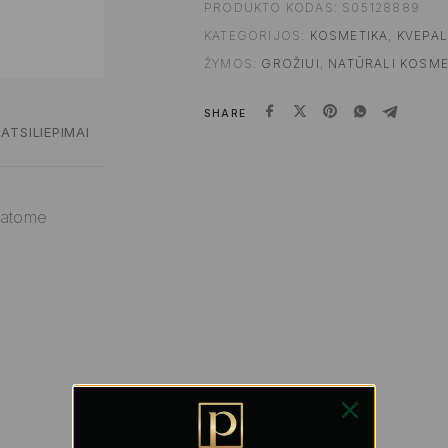
PRODUKTO KODAS:
S05128889
KATEGORIJOS:
KOSMETIKA
,
KVEPAL
ŽYMOS:
GROŽIUI
,
NATŪRALI KOSME
SHARE
ATSILIEPIMAI
statome