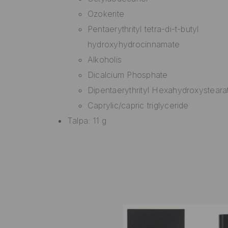
Ozokerite
Pentaerythrityl tetra-di-t-butyl
hydroxyhydrocinnamate
Alkoholis
Dicalcium Phosphate
Dipentaerythrityl Hexahydroxysteara
Caprylic/capric triglyceride
Talpa: 11 g