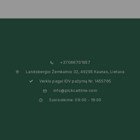
+37066701957
Landsbergio Žemkalnio 32, 49295 Kaunas, Lietuva
Veikla pagal IDV pažymą Nr. 1455765
info@pickcartline.com
Susisiekime: 09:00 - 19:00