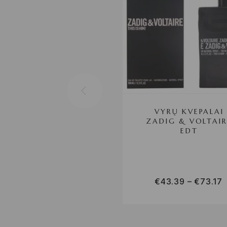
VYRŲ KVEPALAI
ZADIG & VOLTAIR
EDT
€
43.39
–
€
73.17