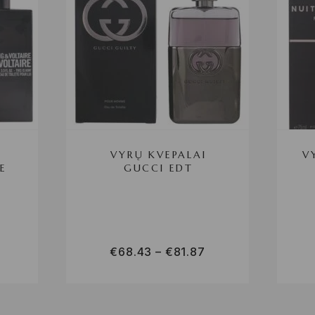
VYRŲ KVEPALAI
V
E
GUCCI EDT
€
68.43
–
€
81.87