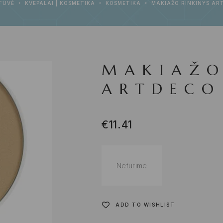
TUVĖ
KVEPALAI | KOSMETIKA
KOSMETIKA
MAKIAŽO RINKINYS AR
MAKIAŽO
ARTDECO
€
11.41
Neturime
ADD TO WISHLIST