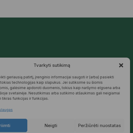
Mūsų siūlomos prekės kurtos galvojant
Tvarkyti sutikimą
apie šeimą, jaukius namus ir harmoningą
aplinką – natūralios, patikimos ir
draugiškos tiek Jums, tiek gamtai.
kti geriausią patirtį, įrenginio informacijai saugoti ir (arba) pasiekti
okias technologijas kaip slapukus. Jei sutiksime su šiomis
SKAITYTI DAUGIAU
omis, galėsime apdoroti duomenis, tokius kaip naršymo elgsena arba
 šioje svetainėje. Nesutikimas arba sutikimo atšaukimas gali neigiamai
 tikras funkcijas ir funkcijas.
slaugas
riimti
Neigti
Peržiūrėti nuostatas