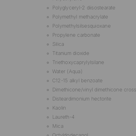
Polyglyceryl-2 diisostearate
Polymethyl methacrylate
Polymethylsilsesquioxane
Propylene carbonate
Silica
Titanium dioxide
Triethoxycaprylylsilane
Water (Aqua)
C12-15 alkyl benzoate
Dimethicone/vinyl dimethicone cros
Disteardimonium hectorite
Kaolin
Laureth-4
Mica
Octyldodecanol