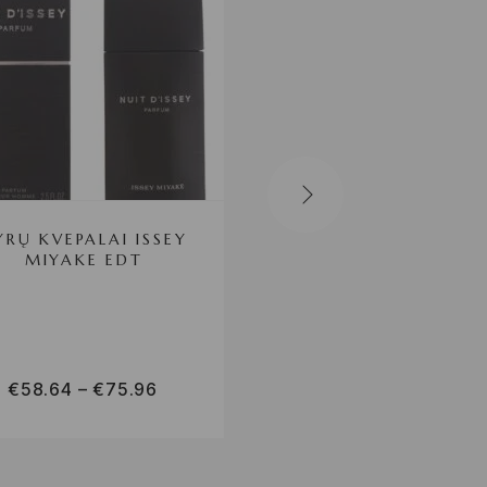
YRŲ KVEPALAI ISSEY
VYRŲ KVEPALAI
MIYAKE EDT
LAURA BIAGIOTT
F11A000N EDT
€
58.64
–
€
75.96
€
25.69
–
€
44.64