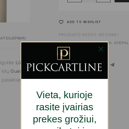
ADD TO WISHLIST
PRODUKTO KODAS:
M0124681
ATSILIEPIMAI
KATEGORIJOS:
KOSMETIKA
,
KVEPAL
ŽYMA:
GROŽIUI
sigykite
Lūpų
SHARE
r kitų
Guerlain
s pasiekiama
Vieta, kurioje
rasite įvairias
prekes grožiui,