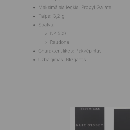
Maksimālais leņķis: Propyl Gallate
Talpa: 3,2 g
Spalva:
Nº 509
Raudona
Charakteristikos: Pakvėpintas
Užbaigimas: Blizgantis