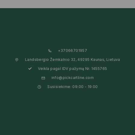
+37066701957
Landsbergio Žemkalnio 32, 49295 Kaunas, Lietuva
Veikla pagal IDV pažymą Nr. 1455765
info@pickcartline.com
Susisiekime: 09:00 - 19:00