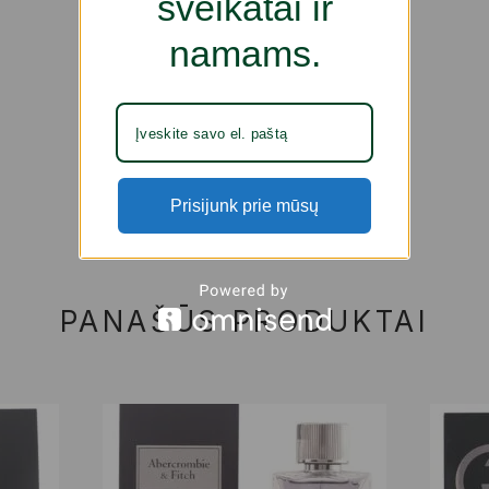
sveikatai ir
namams.
Prisijunk prie mūsų
PANAŠŪS PRODUKTAI