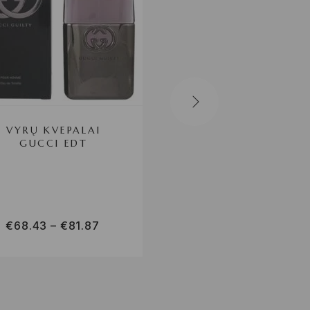
VYRŲ KVEPALAI
VYRŲ KVEPALAI P
GUCCI EDT
RABANNE EDT
€
68.43
–
€
81.87
€
91.91