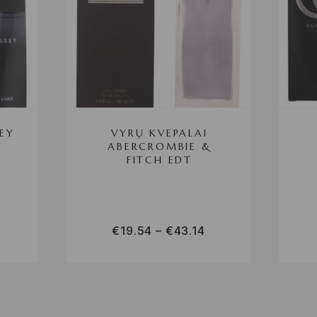
SEY
VYRŲ KVEPALAI
ABERCROMBIE &
FITCH EDT
€
19.54
–
€
43.14