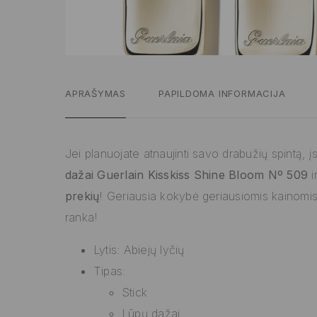
APRAŠYMAS
PAPILDOMA INFORMACIJA
Jei planuojate atnaujinti savo drabužių spintą, į
dažai Guerlain Kisskiss Shine Bloom Nº 509
i
prekių
! Geriausia kokybė geriausiomis kainomi
ranka!
Lytis: Abiejų lyčių
Tipas:
Stick
Lūpų dažai