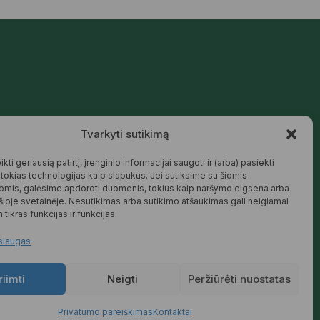
Mūsų siūlomos prekės kurtos galvojant
Tvarkyti sutikimą
apie šeimą, jaukius namus ir harmoningą
aplinką – natūralios, patikimos ir
draugiškos tiek Jums, tiek gamtai.
kti geriausią patirtį, įrenginio informacijai saugoti ir (arba) pasiekti
okias technologijas kaip slapukus. Jei sutiksime su šiomis
SKAITYTI DAUGIAU
omis, galėsime apdoroti duomenis, tokius kaip naršymo elgsena arba
 šioje svetainėje. Nesutikimas arba sutikimo atšaukimas gali neigiamai
 tikras funkcijas ir funkcijas.
slaugas
riimti
Neigti
Peržiūrėti nuostatas
Privatumo pareiškimas
Kontaktai