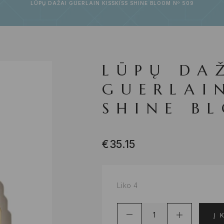
LŪPŲ DAŽAI GUERLAIN KISSKISS SHINE BLOOM Nº 509
LŪPŲ DA
GUERLAIN
SHINE B
€
35.15
Liko 4
Į 