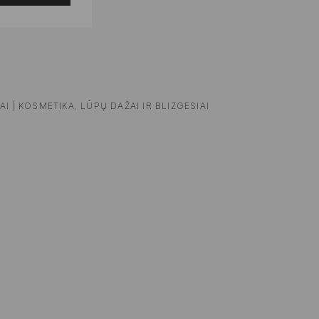
AI | KOSMETIKA
,
LŪPŲ DAŽAI IR BLIZGESIAI