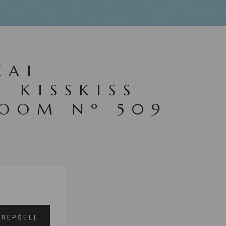
ŽAI
 KISSKISS
LOOM Nº 509
KREPŠELĮ