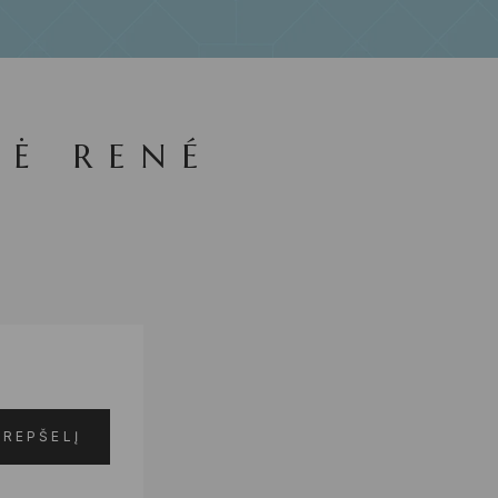
LĖ RENÉ
R
KREPŠELĮ