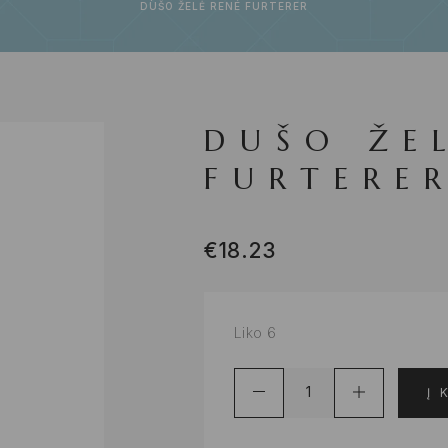
DUŠO ŽELĖ RENÉ FURTERER
DUŠO ŽE
FURTERE
€
18.23
Liko 6
Į 