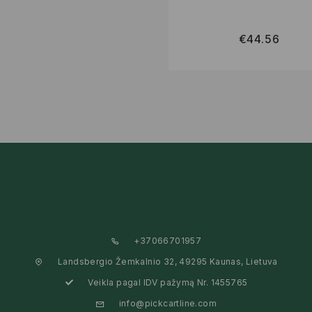
€
44.56
+37066701957
Landsbergio Žemkalnio 32, 49295 Kaunas, Lietuva
Veikla pagal IDV pažymą Nr. 1455765
info@pickcartline.com