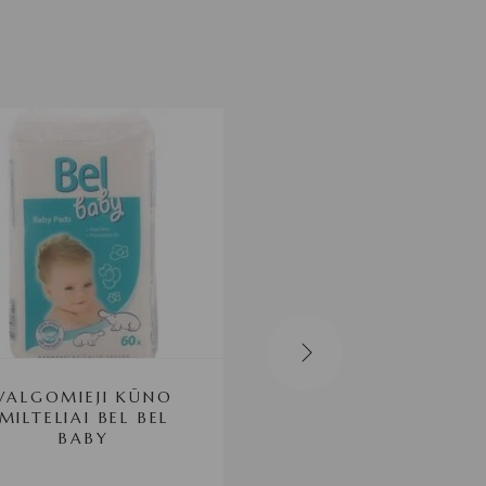
VALGOMIEJI KŪNO
MOTERŲ KVEPALAI
MILTELIAI BEL BEL
19 CHANEL EDP
BABY