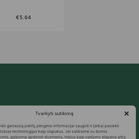
€
5.64
€
179.46
Mūsų siūlomos prekės kurtos galvojant
Tvarkyti sutikimą
apie šeimą, jaukius namus ir harmoningą
aplinką – natūralios, patikimos ir
draugiškos tiek Jums, tiek gamtai.
kti geriausią patirtį, įrenginio informacijai saugoti ir (arba) pasiekti
okias technologijas kaip slapukus. Jei sutiksime su šiomis
SKAITYTI DAUGIAU
omis, galėsime apdoroti duomenis, tokius kaip naršymo elgsena arba