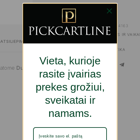
ADD TO WISHLIST
PRODUKTO KODAS:
M0124163
KATEGORIJOS:
KŪDIKIAMS IR VAIK
KOSTIUMAI
ATSILIEPIMAI
ŽYMA:
NATŪRALI KOSMETIKA
Vieta, kurioje
SHARE
istatome
Dušo
rasite įvairias
prekes grožiui,
sveikatai ir
namams.