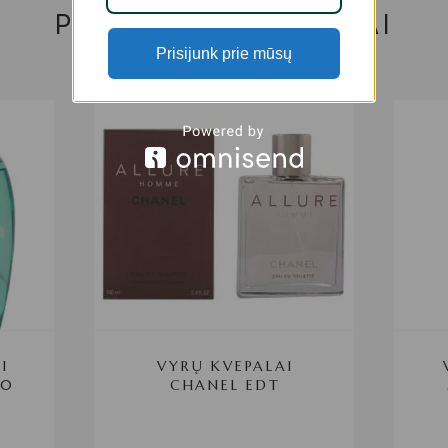
PANAŠŪS PRODUKTAI
Prisijunk prie mūsų
I
VYRŲ KVEPALAI
00
CHANEL EDT