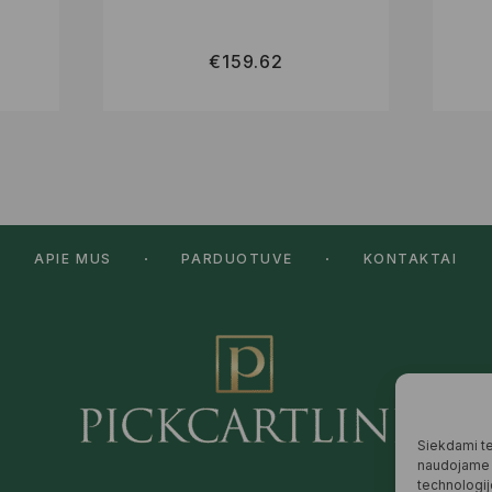
€
159.62
APIE MUS
PARDUOTUVĖ
KONTAKTAI
Siekdami tei
naudojame t
technologij