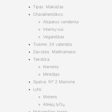
Tipas: Makiažas
Charakteristikos:
Atsparus vandeniui
Intensyvus
Veganiškas
Trukmė: 24 valandos
Savybės: Maitinamasis
Tekstūra:
Kreminis
Minkštas
Spalva: Nº 2 Marrone
Lytis:
Moteris
Abiejų lyčių
Maksimālais leņķis: