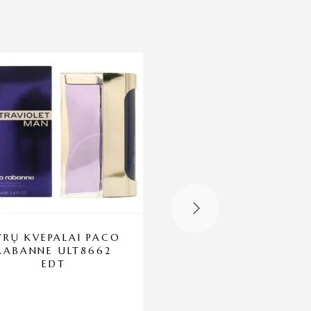
YRŲ KVEPALAI PACO
VYRŲ KVEPALAI
RABANNE ULT8662
CLINIQUE EDC
EDT