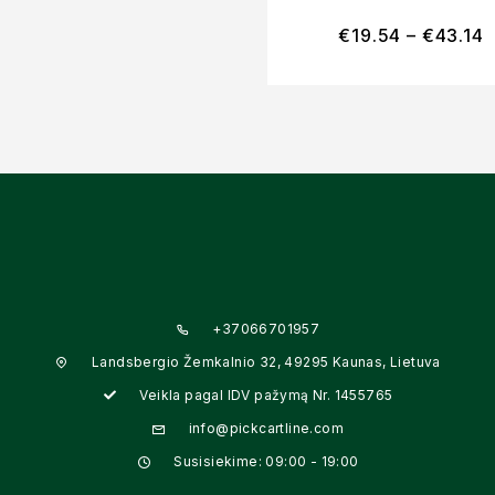
€
19.54
–
€
43.14
+37066701957
Landsbergio Žemkalnio 32, 49295 Kaunas, Lietuva
Veikla pagal IDV pažymą Nr. 1455765
info@pickcartline.com
Susisiekime: 09:00 - 19:00