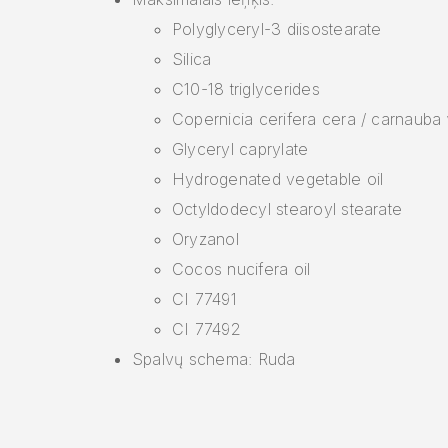
Polyglyceryl-3 diisostearate
Silica
C10-18 triglycerides
Copernicia cerifera cera / carnauba
Glyceryl caprylate
Hydrogenated vegetable oil
Octyldodecyl stearoyl stearate
Oryzanol
Cocos nucifera oil
CI 77491
CI 77492
Spalvų schema: Ruda