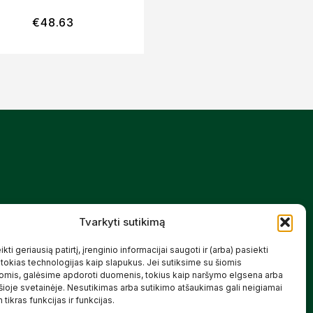
€
48.63
€
44.66
Mūsų siūlomos prekės kurtos galvojant
Tvarkyti sutikimą
apie šeimą, jaukius namus ir harmoningą
aplinką – natūralios, patikimos ir
draugiškos tiek Jums, tiek gamtai.
kti geriausią patirtį, įrenginio informacijai saugoti ir (arba) pasiekti
okias technologijas kaip slapukus. Jei sutiksime su šiomis
SKAITYTI DAUGIAU
omis, galėsime apdoroti duomenis, tokius kaip naršymo elgsena arba
 šioje svetainėje. Nesutikimas arba sutikimo atšaukimas gali neigiamai
 tikras funkcijas ir funkcijas.