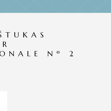
EŠTUKAS
AR
IONALE Nº 2
E