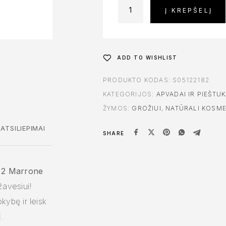
Į KREPŠELĮ
ADD TO WISHLIST
PRODUKTO KODAS:
S05122182
KATEGORIJOS:
APVADAI IR PIEŠTUK
ŽYMOS:
GROŽIUI
,
NATŪRALI KOSME
ATSILIEPIMAI
SHARE
 2 Marrone
 žavesiui!
kybę ir leisk
.