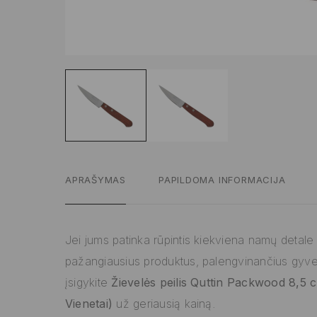
APRAŠYMAS
PAPILDOMA INFORMACIJA
Jei jums patinka rūpintis kiekviena namų detale ir
pažangiausius produktus, palengvinančius gyv
įsigykite
Žievelės peilis Quttin Packwood 8,5 
Vienetai)
už geriausią kainą.