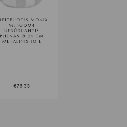
REITPUODIS MONIX
M530004
NERŪDIJANTIS
PLIENAS Ø 24 CM
METALINIS 10 L
€
76.33