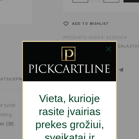
ADD TO WISHLIST
PRODUKTO KODAS:
S2233226
KATEGORIJOS:
PEILIAI IR GALĄSTU
ŽYMA:
TECHNINĖ ĮRANGA
SHARE
ATSILIEPIMAI
Vieta, kurioje
 turėti
rasite įvairias
enimą,
prekes grožiui,
cm (36
sveikatai ir