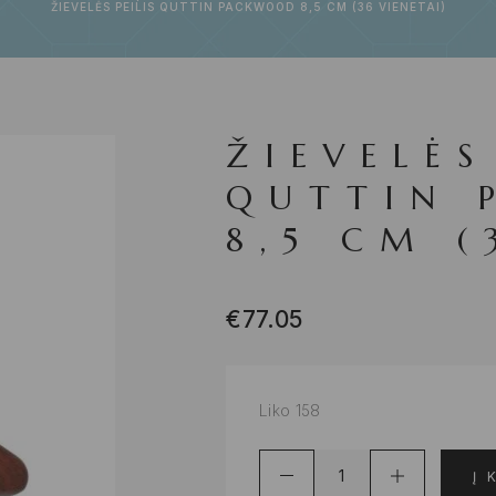
ŽIEVELĖS PEILIS QUTTIN PACKWOOD 8,5 CM (36 VIENETAI)
ŽIEVELĖS
QUTTIN 
8,5 CM (
€
77.05
Liko 158
Į 