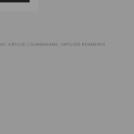
VAI
,
VIRTUVEI | GURMANAMS
,
VIRTUVĖS REIKMENYS