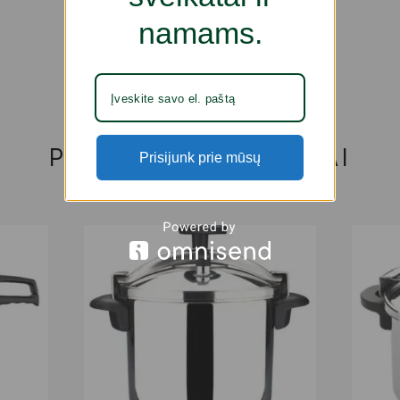
namams.
PANAŠŪS PRODUKTAI
Prisijunk prie mūsų