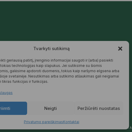
Mūsų siūlomos prekės kurtos galvojant
Tvarkyti sutikimą
apie šeimą, jaukius namus ir harmoningą
aplinką – natūralios, patikimos ir
draugiškos tiek Jums, tiek gamtai.
kti geriausią patirtį, įrenginio informacijai saugoti ir (arba) pasiekti
okias technologijas kaip slapukus. Jei sutiksime su šiomis
SKAITYTI DAUGIAU
omis, galėsime apdoroti duomenis, tokius kaip naršymo elgsena arba
 šioje svetainėje. Nesutikimas arba sutikimo atšaukimas gali neigiamai
 tikras funkcijas ir funkcijas.
slaugas
riimti
Neigti
Peržiūrėti nuostatas
Privatumo pareiškimas
Kontaktai
YMAS
PREKIŲ KEITIMAS IR GRĄŽINIMAS
PRIVATUMO POLITIKA