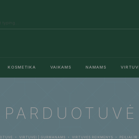
KOSMETIKA
VAIKAMS
NAMAMS
VIRTUV
PARDUOTUVĖ
OTUVĖ
VIRTUVEI | GURMANAMS
VIRTUVĖS REIKMENYS
PEILIAI I