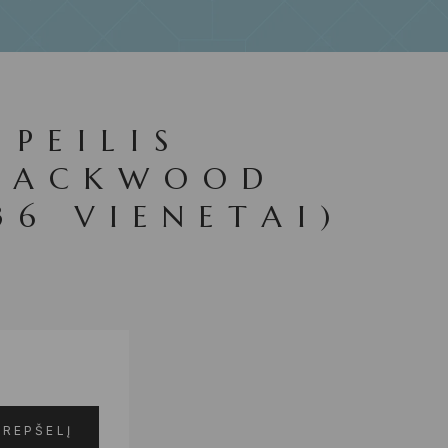
 PEILIS
PACKWOOD
36 VIENETAI)
KREPŠELĮ