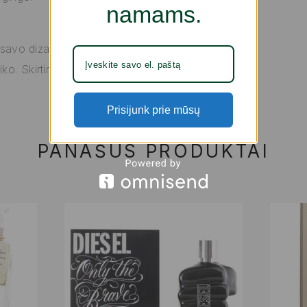
namams.
 savo dizainu,
ko. Skirtingos
Prisijunk prie mūsų
PANAŠŪS PRODUKTAI