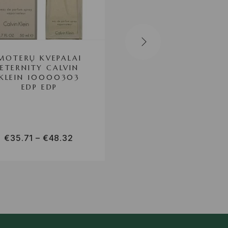
MOTERŲ KVEPALAI
VYRŲ KVEPALAI
ETERNITY CALVIN
EGOISTE CHANEL 
KLEIN 10000303
EDP EDP
€
35.71
–
€
48.32
€
134.59