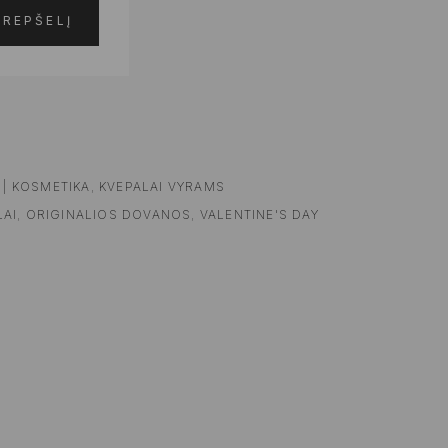
KREPŠELĮ
 | KOSMETIKA
,
KVEPALAI VYRAMS
LAI
,
ORIGINALIOS DOVANOS
,
VALENTINE'S DAY