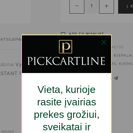
Į 
ADD TO WISHLIST
ATSILIEPIMAI
PRODUKTO KODAS:
S05146193
KATEGORIJOS:
KVEPALAI
,
KVEPALAI
ŽYMOS:
DOVANOS VYRAMS
,
KVEPA
istatome
Vyrų
INSTANT 100
SHARE
Vieta, kurioje
rasite įvairias
prekes grožiui,
sveikatai ir
 ginger