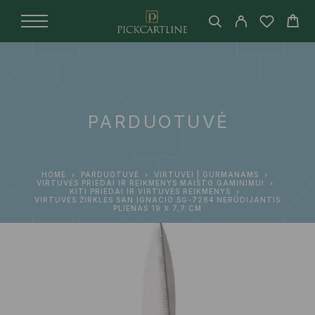
PARDUOTUVĖ
HOME
PARDUOTUVĖ
VIRTUVEI | GURMANAMS
VIRTUVĖS PRIEDAI IR REIKMENYS MAISTO GAMINIMUI
KITI PRIEDAI IR VIRTUVĖS REIKMENYS
VIRTUVĖS ŽIRKLĖS SAN IGNACIO SG-7284 NERŪDIJANTIS
PLIENAS 19 X 7,7 CM