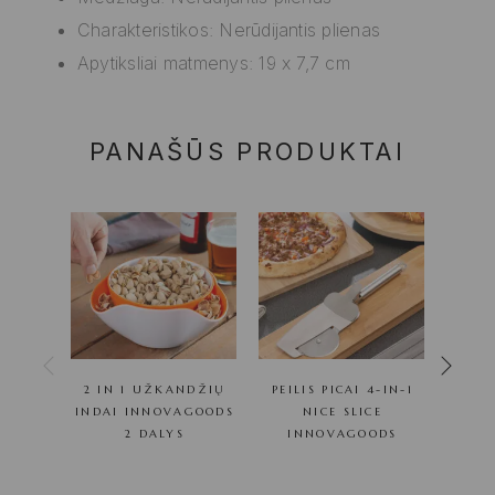
Charakteristikos: Nerūdijantis plienas
Apytiksliai matmenys: 19 x 7,7 cm
PANAŠŪS PRODUKTAI
2 IN 1 UŽKANDŽIŲ
PEILIS PICAI 4-IN-1
INDAI INNOVAGOODS
NICE SLICE
PJA
2 DALYS
INNOVAGOODS
I