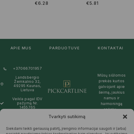
€
6.28
€
5.81
APIE MUS
PARDUOTUVĖ
KONTAKTAI
+37066701957
Mūsų siūlomos
Landsbergio
prekės kurtos
Žemkalnio 32,
49295 Kaunas,
galvojant apie
Lietuva
šeimą, jaukius
namus ir
Veikla pagal IDV
pažymą Nr.
harmoningą
1455765
aplinką –
natūralios,
Tvarkyti sutikimą
info@pickcartline.com
patikimos ir
Susisiekime:
draugiškos tiek
Siekdami teikti geriausią patirtį, įrenginio informacijai saugoti ir (arba)
09:00 - 19:00
Jums, tiek
pasiekti naudojame tokias technologijas kaip slapukus. Jei sutiksime