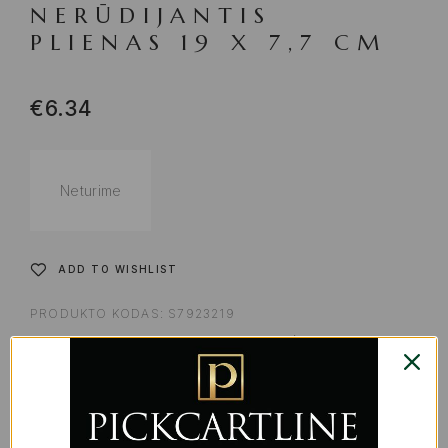
NERŪDIJANTIS
PLIENAS 19 X 7,7 CM
€
6.34
Neturime
ADD TO WISHLIST
PRODUKTO KODAS:
S7923219
KATEGORIJOS:
KITI PRIEDAI IR VIRTUVĖS REIKMENYS
,
VIRTUVEI | GURMANAMS
,
VIRTUVĖS PRIEDAI IR
REIKMENYS MAISTO GAMINIMUI
ŽYMA:
TECHNINĖ ĮRANGA