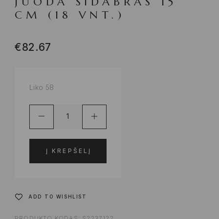
JUODA SIDABRAS 15
CM (18 VNT.)
€
82.67
Liko 58
Į KREPŠELĮ
ADD TO WISHLIST
PRODUKTO KODAS:
S2237122