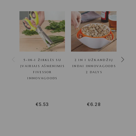
5-IN-1 ŽIRKLĖS SU
2 IN 1 UŽKANDŽIŲ
ĮVAIRIAIS AŠMENIMIS
INDAI INNOVAGOODS
STIK
FIVESSOR
2 DALYS
BRA
INNOVAGOODS
CM
€
5.53
€
6.28