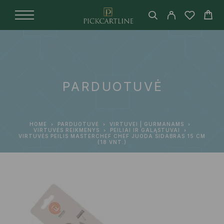
PARDUOTUVĖ
HOME
PARDUOTUVĖ
VIRTUVEI | GURMANAMS
VIRTUVĖS REIKMENYS
PEILIAI IR GALĄSTUVAI
VIRTUVĖS PEILIS MASTERCHEF CHEF JUODA SIDABRAS 15 CM
(18 VNT.)