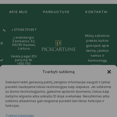
APIE MUS
PARDUOTUVĖ
KONTAKTAI
+37066701957
Mūsų siūlomos
Landsbergio
prekės kurtos
Žemkalnio 32,
49295 Kaunas,
galvojant apie
Lietuva
šeimą, jaukius
namus ir
Veikla pagal IDV
pažymą Nr.
harmoningą
1455765
aplinką –
natūralios,
Tvarkyti sutikimą
info@pickcartline.com
patikimos ir
Susisiekime:
draugiškos tiek
Siekdami teikti geriausią patirtį, įrenginio informacijai saugoti ir (arba)
09:00 - 19:00
Jums, tiek
pasiekti naudojame tokias technologijas kaip slapukus. Jei sutiksime
gamtai.
su šiomis technologijomis, galėsime apdoroti duomenis, tokius kaip
naršymo elgsena arba unikalūs ID šioje svetainėje. Nesutikimas arba
SKAITYTI
sutikimo atšaukimas gali neigiamai paveikti tam tikras funkcijas ir
DAUGIAU
funkcijas.
Tvarkyti paslaugas