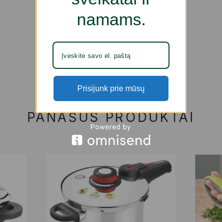
namams.
Prisijunk prie mūsų
PANAŠŪS PRODUKTAI