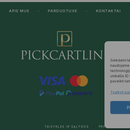
APIE MUS
PARDUOTUVĖ
KONTAKTAI
Siekdami tei
naudojame t
technologij
unikalūs ID
paveikti tam
Tvarkyti pa
P
TAISYKLĖS IR SĄLYGOS
PREKIŲ PRISTAT