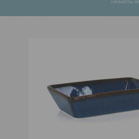
UŽKANDŽIŲ IND