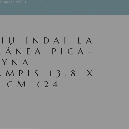
2 CM (24 VNT.)
IŲ INDAI LA
RÁNEA PICA-
LYNA
AMPIS 13,8 X
2 CM (24