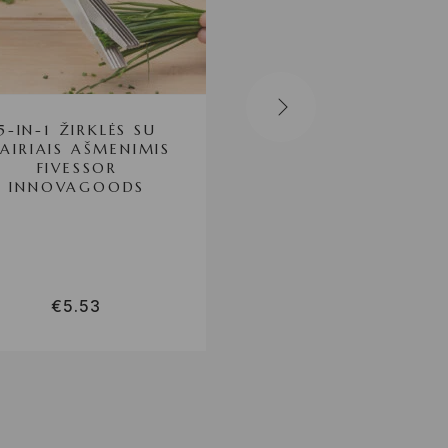
5-IN-1 ŽIRKLĖS SU
SUŠI GAMINIM
VAIRIAIS AŠMENIMIS
PRIETAISAS OISH
FIVESSOR
INNOVAGOODS
INNOVAGOODS
€
5.53
€
4.71