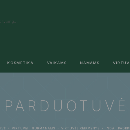
KOSMETIKA
VAIKAMS
NAMAMS
VIRTUV
PARDUOTUVĖ
UVĖ
VIRTUVEI | GURMANAMS
VIRTUVĖS REIKMENYS
INDAI, PADĖK