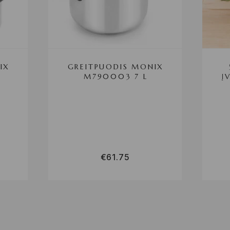
IX
GREITPUODIS MONIX
M790003 7 L
Į
M
€
61.75