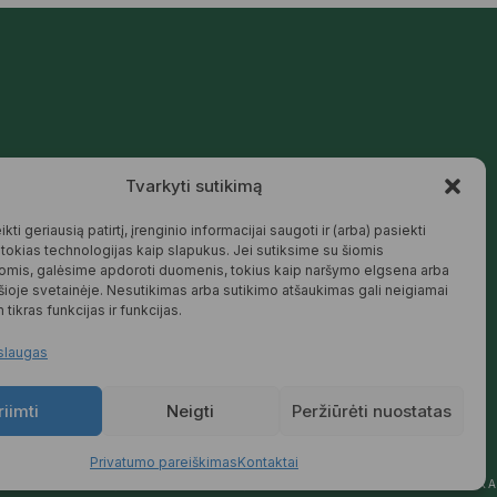
Mūsų siūlomos prekės kurtos galvojant
Tvarkyti sutikimą
apie šeimą, jaukius namus ir harmoningą
aplinką – natūralios, patikimos ir
draugiškos tiek Jums, tiek gamtai.
kti geriausią patirtį, įrenginio informacijai saugoti ir (arba) pasiekti
okias technologijas kaip slapukus. Jei sutiksime su šiomis
SKAITYTI DAUGIAU
omis, galėsime apdoroti duomenis, tokius kaip naršymo elgsena arba
 šioje svetainėje. Nesutikimas arba sutikimo atšaukimas gali neigiamai
 tikras funkcijas ir funkcijas.
slaugas
riimti
Neigti
Peržiūrėti nuostatas
Privatumo pareiškimas
Kontaktai
YMAS
PREKIŲ KEITIMAS IR GRĄŽINIMAS
PRIVATUMO POLITIKA