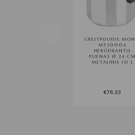
GREITPUODIS MON
M530004
NERŪDIJANTIS
PLIENAS Ø 24 C
METALINIS 10 L
€
76.33