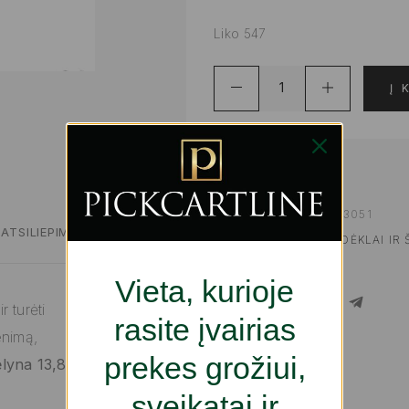
Liko 547
Į 
ADD TO WISHLIST
PRODUKTO KODAS:
S2233051
ATSILIEPIMAI
KATEGORIJOS:
INDAI, PADĖKLAI IR 
REIKMENYS
Vieta, kurioje
SHARE
 turėti
rasite įvairias
enimą,
prekes grožiui,
lyna 13,8 x
sveikatai ir