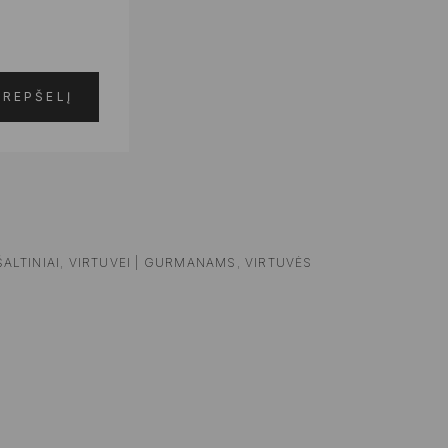
KREPŠELĮ
ŠALTINIAI
,
VIRTUVEI | GURMANAMS
,
VIRTUVĖS