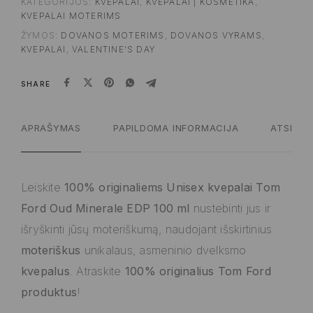
KATEGORIJOS:
KVEPALAI
,
KVEPALAI | KOSMETIKA
,
KVEPALAI MOTERIMS
ŽYMOS:
DOVANOS MOTERIMS
,
DOVANOS VYRAMS
,
KVEPALAI
,
VALENTINE'S DAY
SHARE
APRAŠYMAS
PAPILDOMA INFORMACIJA
ATSILIEP
Leiskite
100% originaliems Unisex kvepalai Tom
Ford Oud Minerale EDP 100 ml
nustebinti jus ir
išryškinti jūsų moteriškumą, naudojant išskirtinius
moteriškus
unikalaus, asmeninio dvelksmo
kvepalus
. Atraskite
100% originalius Tom Ford
produktus
!