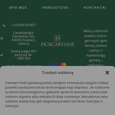
APIE MUS
PARDUOTUVĖ
KONTAKTAI
+37066701957
Mūsų siūlomos
Landsbergio
prekės kurtos
Žemkalnio 32,
49295 Kaunas,
galvojant apie
Lietuva
šeimą, jaukius
namus ir
Veikla pagal IDV
pažymą Nr.
harmoningą
1455765
aplinką –
natūralios,
info@pickcartline.com
patikimos ir
Tvarkyti sutikimą
Susisiekime:
draugiškos tiek
09:00 - 19:00
Jums, tiek
Siekdami teikti geriausią patirtį, įrenginio informacijai saugoti ir (arba)
gamtai.
pasiekti naudojame tokias technologijas kaip slapukus. Jei sutiksime
su šiomis technologijomis, galėsime apdoroti duomenis, tokius kaip
SKAITYTI
naršymo elgsena arba unikalūs ID šioje svetainėje. Nesutikimas arba
DAUGIAU
sutikimo atšaukimas gali neigiamai paveikti tam tikras funkcijas ir
funkcijas.