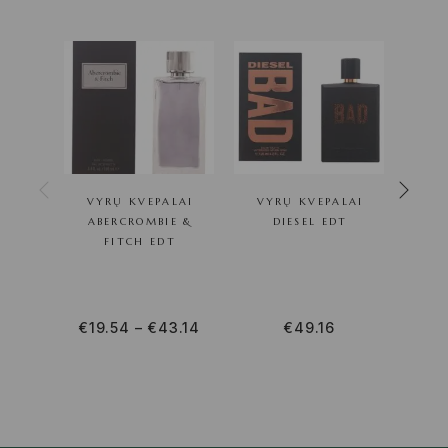
VYRŲ KVEPALAI
VYRŲ KVEPALAI
VY
ABERCROMBIE &
DIESEL EDT
C
FITCH EDT
€
19.54
–
€
43.14
€
49.16