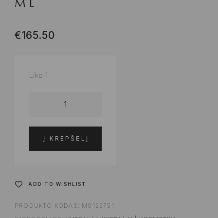
ML
€
165.50
Liko 1
Į KREPŠELĮ
ADD TO WISHLIST
PRODUKTO KODAS:
M0125751