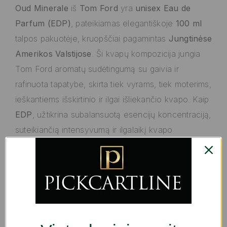
Oud Minerale
iš
Tom Ford
yra
unisex Eau de
Parfum (EDP)
, pateikiamas elegantiškoje
100 ml
talpos pakuotėje, kruopščiai pagamintas
Jungtinėse
Amerikos Valstijose
. Ši kvapų kompozicija jungia
Tom Ford aromatų sudėtingumą su gaivia ir
rafinuota tapatybe, skirta tiek vyrams, tiek moterims,
ieškantiems išskirtinio ir ilgai išliekančio kvapo. Kaip
EDP
, užtikrina subalansuotą esencijų koncentraciją,
suteikiančią intensyvumą ir ilgalaikį kvapo
išliekamumą ant odos, tinkamą kasdieniam
naudojimui ar progoms, kai norima palikti subtilų
įspūdį. 100 ml talpa leidžia ilgai naudotis, suteikia
patogumą ir universalumą, puikiai tinka nešiotis
rankinėje ar ant tualetinio staliuko, neužimant daug
vietos. Šis kvapas išsiskiria kruopščiu gamybos