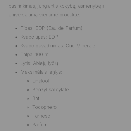
pasirinkimas, jungiantis kokybę, asmenybę ir
universalumą viename produkte.
Tipas: EDP (Eau de Parfum)
Kvapo tipas: EDP
Kvapo pavadinimas: Oud Minerale
Talpa: 100 ml
Lytis: Abiejų lyčių
Maksimālais leņķis:
Linalool
Benzyl salicylate
Bht
Tocopherol
Farnesol
Parfum