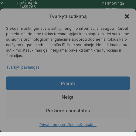
pažymą Nr.
harmoningą
1455765
aplinką –
natūralios,
Tvarkyti sutikimą
info@pickcartline.com
patikimos ir
Susisiekime:
draugiškos tiek
Siekdami teikti geriausią patirtį, įrenginio informacijai saugoti ir (arba)
09:00 - 19:00
Jums, tiek
pasiekti naudojame tokias technologijas kaip slapukus. Jei sutiksime
gamtai.
su šiomis technologijomis, galėsime apdoroti duomenis, tokius kaip
naršymo elgsena arba unikalūs ID šioje svetainėje. Nesutikimas arba
SKAITYTI
sutikimo atšaukimas gali neigiamai paveikti tam tikras funkcijas ir
DAUGIAU
funkcijas.
Tvarkyti paslaugas
Priimti
© 2025 Pickcartline.com. Visos
teisės saugomos.
Neigti
TAISYKLĖS IR SĄLYGOS
PREKIŲ PRISTATYMAS
Peržiūrėti nuostatas
PREKIŲ KEITIMAS IR GRĄŽINIMAS
PRIVATUMO POLITIKA
Privatumo pareiškimas
Kontaktai