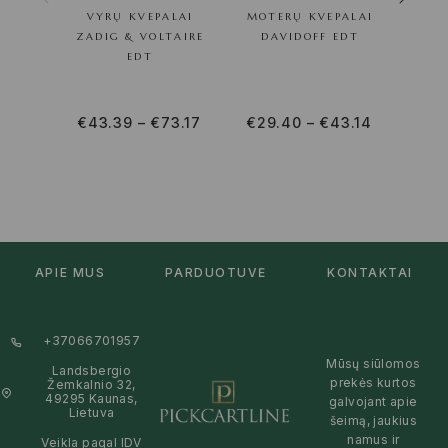
VYRŲ KVEPALAI
MOTERŲ KVEPALAI
VY
ZADIG & VOLTAIRE
DAVIDOFF EDT
EDT
€
43.39
–
€
73.17
€
29.40
–
€
43.14
€
31
APIE MUS
PARDUOTUVĖ
KONTAKTAI
+37066701957
Mūsų siūlomos
Landsbergio
prekės kurtos
Žemkalnio 32,
49295 Kaunas,
galvojant apie
Lietuva
šeimą, jaukius
namus ir
Veikla pagal IDV