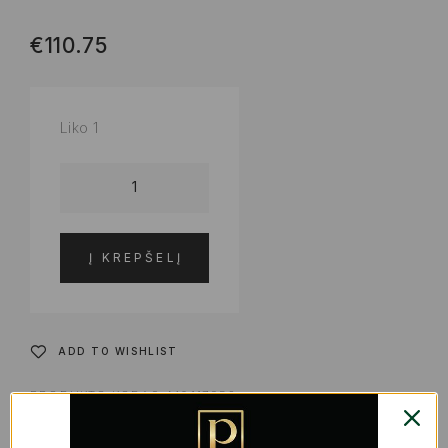
€
110.75
Liko 1
Į KREPŠELĮ
ADD TO WISHLIST
PRODUKTO KODAS:
M0117953
KATEGORIJOS:
KVEPALAI
,
KVEPALAI | KOSMETIKA
,
KVEPALAI MOTERIMS