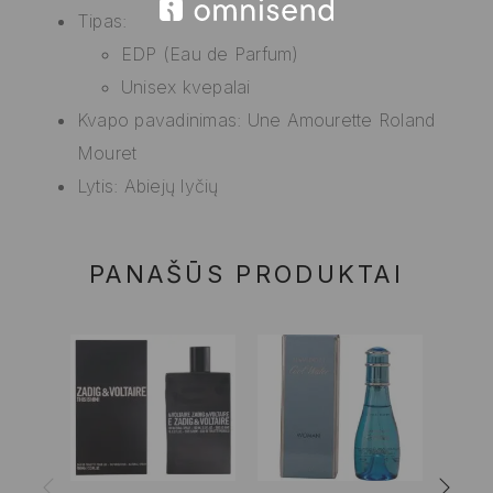
Tipas:
EDP (Eau de Parfum)
Unisex kvepalai
Kvapo pavadinimas: Une Amourette Roland
Mouret
Lytis: Abiejų lyčių
PANAŠŪS PRODUKTAI