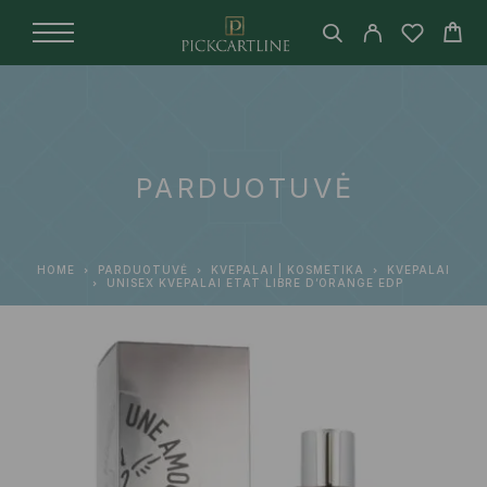
PARDUOTUVĖ
HOME
PARDUOTUVĖ
KVEPALAI | KOSMETIKA
KVEPALAI
UNISEX KVEPALAI ETAT LIBRE D’ORANGE EDP