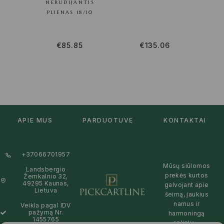
NERŪDIJANTIS
PLIENAS 18/10
€
85.85
€
135.06
APIE MUS
PARDUOTUVĖ
KONTAKTAI
+37066701957
Mūsų siūlomos
Landsbergio
prekės kurtos
Žemkalnio 32,
49295 Kaunas,
galvojant apie
Lietuva
šeimą, jaukius
namus ir
Veikla pagal IDV
pažymą Nr.
harmoningą
1455765
aplinką –