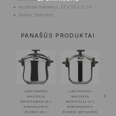
Apytiksliai matmenys: 37 x 28 x 12 cm
Spalva: Spalvotas
PANAŠŪS PRODUKTAI
GREITPUODIS
GREITPUODIS
GREI
MAGEFESA
MAGEFESA
01OPSTABO10 10 L
01OPSTAC14 14 L
NE
NERŪDIJANTIS
NERŪDIJANTIS
P
PLIENAS 10 L
PLIENAS METALINIS