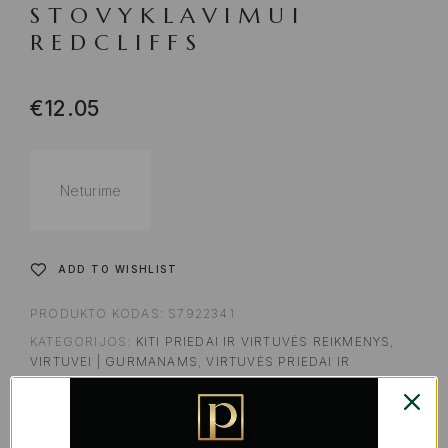
STOVYKLAVIMUI
REDCLIFFS
€
12.05
Neturime
ADD TO WISHLIST
PRODUKTO KODAS:
S7922341
KATEGORIJOS:
KITI PRIEDAI IR VIRTUVĖS REIKMENYS
,
VIRTUVEI | GURMANAMS
,
VIRTUVĖS PRIEDAI IR
REIKMENYS MAISTO GAMINIMUI
ŽYMOS:
LAUKUI / STOVYKLAVIMUI
,
SPORTUI / FITNESUI