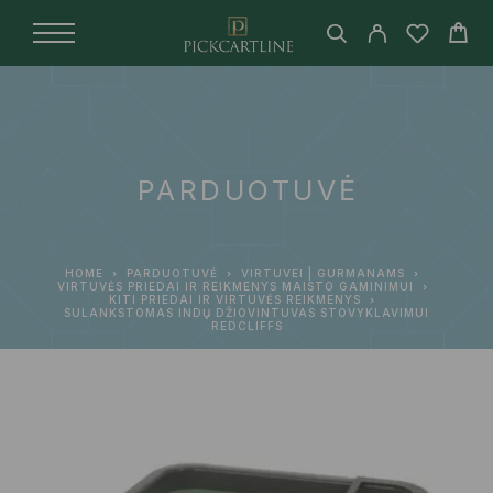
PARDUOTUVĖ
HOME
PARDUOTUVĖ
VIRTUVEI | GURMANAMS
VIRTUVĖS PRIEDAI IR REIKMENYS MAISTO GAMINIMUI
KITI PRIEDAI IR VIRTUVĖS REIKMENYS
SULANKSTOMAS INDŲ DŽIOVINTUVAS STOVYKLAVIMUI
REDCLIFFS