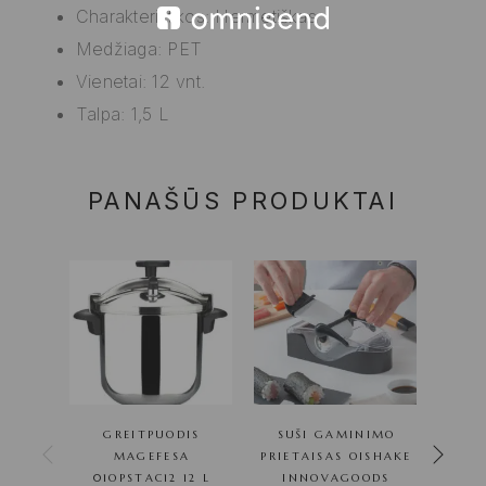
Charakteristikos: Hermetiškas
Medžiaga: PET
Vienetai: 12 vnt.
Talpa: 1,5 L
PANAŠŪS PRODUKTAI
GREITPUODIS
SUŠI GAMINIMO
G
MAGEFESA
PRIETAISAS OISHAKE
01OPSTAC12 12 L
INNOVAGOODS
01O