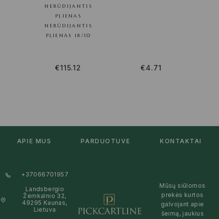
NERŪDIJANTIS
NE
PLIENAS
NERŪDIJANTIS
PLIENAS 18/10
€
115.12
€
4.71
APIE MUS
PARDUOTUVĖ
KONTAKTAI
+37066701957
Mūsų siūlomos
Landsbergio
prekės kurtos
Žemkalnio 32,
49295 Kaunas,
galvojant apie
Lietuva
šeimą, jaukius