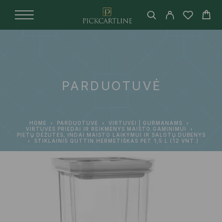
PARDUOTUVĖ
HOME
PARDUOTUVĖ
VIRTUVEI | GURMANAMS
VIRTUVĖS PRIEDAI IR REIKMENYS MAISTO GAMINIMUI
PIETŲ DĖŽUTĖS, INDAI MAISTO LAIKYMUI IR SALOTŲ DUBENYS
STIKLAINIS QUTTIN HERMETIŠKAS PET 1,5 L (12 VNT.)