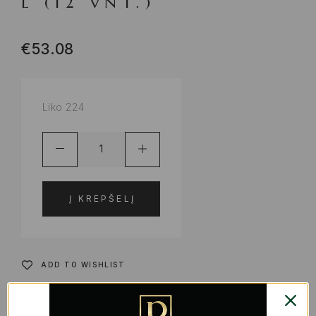
L (12 VNT.)
€
53.08
Liko 224
Į KREPŠELĮ
ADD TO WISHLIST
PRODUKTO KODAS:
S2231950
KATEGORIJOS:
PIETŲ DĖŽUTĖS, INDAI MAISTO LAIKYMUI