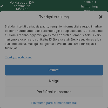
namus ir
Veikla pagal IDV
pažymą Nr.
harmoningą
1455765
aplinką –
natūralios,
Tvarkyti sutikimą
info@pickcartline.com
patikimos ir
Susisiekime:
draugiškos tiek
Siekdami teikti geriausią patirtį, įrenginio informacijai saugoti ir (arba)
09:00 - 19:00
Jums, tiek
pasiekti naudojame tokias technologijas kaip slapukus. Jei sutiksime
gamtai.
su šiomis technologijomis, galėsime apdoroti duomenis, tokius kaip
naršymo elgsena arba unikalūs ID šioje svetainėje. Nesutikimas arba
SKAITYTI
sutikimo atšaukimas gali neigiamai paveikti tam tikras funkcijas ir
DAUGIAU
funkcijas.
Tvarkyti paslaugas
Priimti
© 2025 Pickcartline.com. Visos
teisės saugomos.
Neigti
TAISYKLĖS IR SĄLYGOS
PREKIŲ PRISTATYMAS
Peržiūrėti nuostatas
PREKIŲ KEITIMAS IR GRĄŽINIMAS
PRIVATUMO POLITIKA
Privatumo pareiškimas
Kontaktai