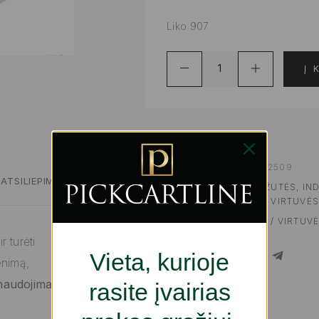
Liko 907
Į 
ADD TO WISHLIST
PRODUKTO KODAS:
S2232509
ATSILIEPIMAI
KATEGORIJOS:
PIETŲ DĖŽUTĖS, IN
VIRTUVEI | GURMANAMS
,
VIRTUVĖS
ŽYMA:
VIRTUVĖS ŠEFAMS / VIRTUV
 turėti
Vieta, kurioje
SHARE
enimą,
 naudojimas
rasite įvairias