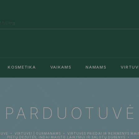
KOSMETIKA
VAIKAMS
NAMAMS
VIRTUV
PARDUOTUVĖ
TUVĖ
VIRTUVEI | GURMANAMS
VIRTUVĖS PRIEDAI IR REIKMENYS MA
PIETŲ DĖŽUTĖS, INDAI MAISTO LAIKYMUI IR SALOTŲ DUBENYS