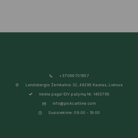
+37066701957
Landsbergio Žemkalnio 32, 49295 Kaunas, Lietuva
Veikla pagal IDV pažymą Nr. 1455765
info@pickcartline.com
Susisiekime: 09:00 - 19:00