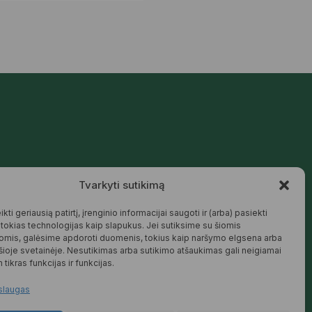
Mūsų siūlomos prekės kurtos galvojant
Tvarkyti sutikimą
apie šeimą, jaukius namus ir harmoningą
aplinką – natūralios, patikimos ir
draugiškos tiek Jums, tiek gamtai.
kti geriausią patirtį, įrenginio informacijai saugoti ir (arba) pasiekti
okias technologijas kaip slapukus. Jei sutiksime su šiomis
SKAITYTI DAUGIAU
omis, galėsime apdoroti duomenis, tokius kaip naršymo elgsena arba
 šioje svetainėje. Nesutikimas arba sutikimo atšaukimas gali neigiamai
 tikras funkcijas ir funkcijas.
slaugas