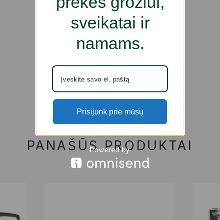
prekes grožiui,
sveikatai ir
namams.
Prisijunk prie mūsų
PANAŠŪS PRODUKTAI