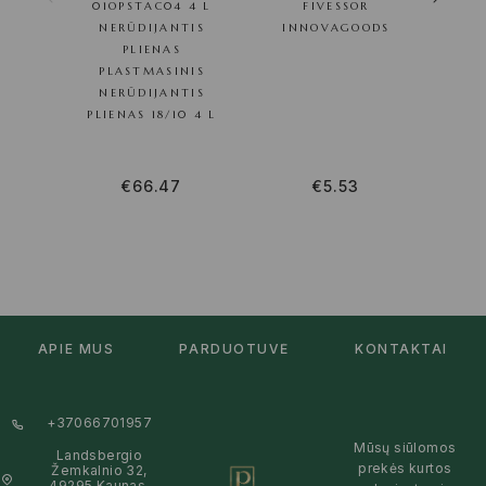
01OPSTAC04 4 L
FIVESSOR
NERŪDIJANTIS
INNOVAGOODS
PLIENAS
PLASTMASINIS
NERŪDIJANTIS
PLIENAS 18/10 4 L
€
66.47
€
5.53
APIE MUS
PARDUOTUVĖ
KONTAKTAI
+37066701957
Mūsų siūlomos
Landsbergio
prekės kurtos
Žemkalnio 32,
49295 Kaunas,