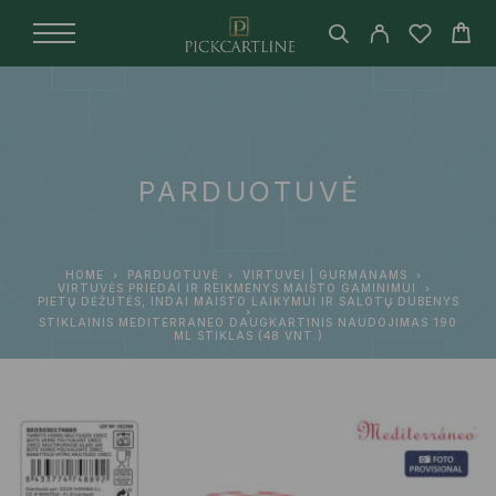
PARDUOTUVĖ
HOME
PARDUOTUVĖ
VIRTUVEI | GURMANAMS
VIRTUVĖS PRIEDAI IR REIKMENYS MAISTO GAMINIMUI
PIETŲ DĖŽUTĖS, INDAI MAISTO LAIKYMUI IR SALOTŲ DUBENYS
STIKLAINIS MEDITERRANEO DAUGKARTINIS NAUDOJIMAS 190
ML STIKLAS (48 VNT.)