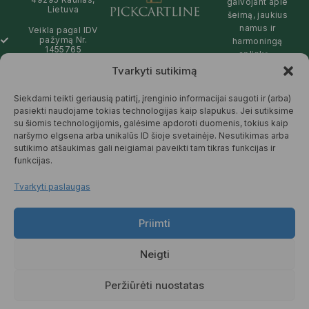
galvojant apie
Lietuva
šeimą, jaukius
namus ir
Veikla pagal IDV
pažymą Nr.
harmoningą
1455765
aplinką –
natūralios,
Tvarkyti sutikimą
info@pickcartline.com
patikimos ir
Susisiekime:
draugiškos tiek
Siekdami teikti geriausią patirtį, įrenginio informacijai saugoti ir (arba)
09:00 - 19:00
Jums, tiek
pasiekti naudojame tokias technologijas kaip slapukus. Jei sutiksime
gamtai.
su šiomis technologijomis, galėsime apdoroti duomenis, tokius kaip
naršymo elgsena arba unikalūs ID šioje svetainėje. Nesutikimas arba
SKAITYTI
sutikimo atšaukimas gali neigiamai paveikti tam tikras funkcijas ir
DAUGIAU
funkcijas.
Tvarkyti paslaugas
Priimti
© 2025 Pickcartline.com. Visos
teisės saugomos.
Neigti
TAISYKLĖS IR SĄLYGOS
PREKIŲ PRISTATYMAS
Peržiūrėti nuostatas
PREKIŲ KEITIMAS IR GRĄŽINIMAS