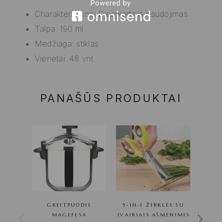
Charakteristikos: Daugkartinis naudojimas
Talpa: 190 ml
Medžiaga: stiklas
Vienetai: 48 vnt.
PANAŠŪS PRODUKTAI
GREITPUODIS
5-IN-1 ŽIRKLĖS SU
G
MAGEFESA
ĮVAIRIAIS AŠMENIMIS
MAGE