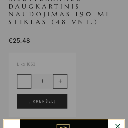
DAUGKARTINIS
NAUDOJIMAS 190 ML
STIKLAS (48 VNT.)
€
25.48
Liko 1053
Į KREPŠELĮ
ADD TO WISHLIST