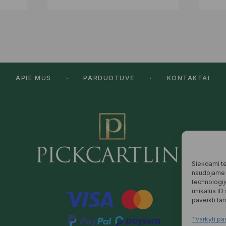
APIE MUS
PARDUOTUVĖ
KONTAKTAI
Siekdami tei
naudojame t
technologij
unikalūs ID
paveikti tam
Tvarkyti pa