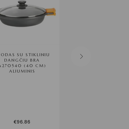
UODAS SU STIKLINIU
5-IN-1 ŽIRKLĖS S
DANGČIU BRA
ĮVAIRIAIS AŠMENI
A270540 (40 CM)
FIVESSOR
ALIUMINIS
INNOVAGOODS
€
96.86
€
5.53