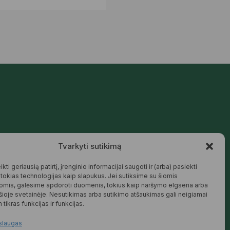
Mūsų siūlomos prekės kurtos galvojant
Tvarkyti sutikimą
apie šeimą, jaukius namus ir harmoningą
aplinką – natūralios, patikimos ir
draugiškos tiek Jums, tiek gamtai.
kti geriausią patirtį, įrenginio informacijai saugoti ir (arba) pasiekti
okias technologijas kaip slapukus. Jei sutiksime su šiomis
SKAITYTI DAUGIAU
omis, galėsime apdoroti duomenis, tokius kaip naršymo elgsena arba
 šioje svetainėje. Nesutikimas arba sutikimo atšaukimas gali neigiamai
 tikras funkcijas ir funkcijas.
slaugas