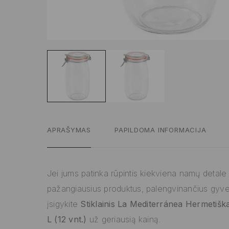
APRAŠYMAS
PAPILDOMA INFORMACIJA
Jei jums patinka rūpintis kiekviena namų detale ir
pažangiausius produktus, palengvinančius gyv
įsigykite
Stiklainis La Mediterránea Hermetiškas
L (12 vnt.)
už geriausią kainą.