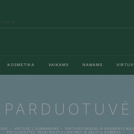
KOSMETIKA
VAIKAMS
NAMAMS
VIRTUV
PARDUOTUVĖ
TUVĖ
VIRTUVEI | GURMANAMS
VIRTUVĖS PRIEDAI IR REIKMENYS MA
PIETŲ DĖŽUTĖS, INDAI MAISTO LAIKYMUI IR SALOTŲ DUBENYS