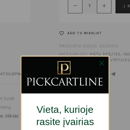
Į 
ADD TO WISHLIST
PRODUKTO KODAS:
S2233015
KATEGORIJOS:
PIETŲ DĖŽUTĖS, IN
VIRTUVEI | GURMANAMS
,
VIRTUVĖS
ATSILIEPIMAI
SHARE
 turėti
Vieta, kurioje
enimą,
 stiklas 1,5
rasite įvairias