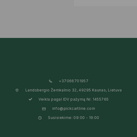
+37066701957
Landsbergio Žemkalnio 32, 49295 Kaunas, Lietuva
Veikla pagal IDV pažymą Nr. 1455765
info@pickcartline.com
Susisiekime: 09:00 - 19:00