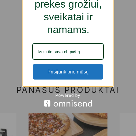
prekes grožiui,
sveikatai ir
namams.
Prisijunk prie mūsų
PANAŠŪS PRODUKTAI