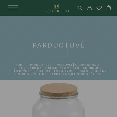
PARDUOTUVĖ
HOME
PARDUOTUVĖ
VIRTUVEI | GURMANAMS
VIRTUVĖS PRIEDAI IR REIKMENYS MAISTO GAMINIMUI
PIETŲ DĖŽUTĖS, INDAI MAISTO LAIKYMUI IR SALOTŲ DUBENYS
STIKLAINIS LA MEDITERRÁNEA 3,8 L STIKLAS (4 VNT.)