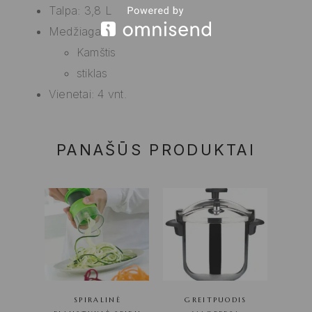
Talpa: 3,8 L
Medžiaga:
Kamštis
stiklas
Vienetai: 4 vnt.
PANAŠŪS PRODUKTAI
SPIRALINĖ
GREITPUODIS
PJAUS