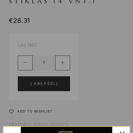
STIKLAS (4 VNT.)
€
28.31
Liko 1462
Į KREPŠELĮ
ADD TO WISHLIST
PRODUKTO KODAS:
S2232715
KATEGORIJOS:
PIETŲ DĖŽUTĖS, INDAI MAISTO LAIKYMUI