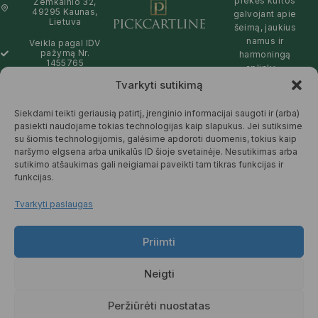
prekės kurtos
Žemkalnio 32,
49295 Kaunas,
galvojant apie
Lietuva
šeimą, jaukius
namus ir
Veikla pagal IDV
pažymą Nr.
harmoningą
1455765
aplinką –
natūralios,
Tvarkyti sutikimą
info@pickcartline.com
patikimos ir
Susisiekime:
draugiškos tiek
Siekdami teikti geriausią patirtį, įrenginio informacijai saugoti ir (arba)
09:00 - 19:00
Jums, tiek
pasiekti naudojame tokias technologijas kaip slapukus. Jei sutiksime
gamtai.
su šiomis technologijomis, galėsime apdoroti duomenis, tokius kaip
naršymo elgsena arba unikalūs ID šioje svetainėje. Nesutikimas arba
SKAITYTI
sutikimo atšaukimas gali neigiamai paveikti tam tikras funkcijas ir
DAUGIAU
funkcijas.
Tvarkyti paslaugas
Priimti
© 2025 Pickcartline.com. Visos
teisės saugomos.
Neigti
TAISYKLĖS IR SĄLYGOS
PREKIŲ PRISTATYMAS
Peržiūrėti nuostatas
PREKIŲ KEITIMAS IR GRĄŽINIMAS