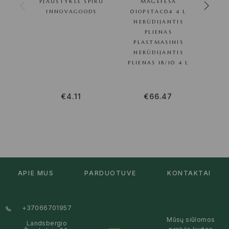
PJAUSTYKLĖ SPIRU
MAGEFESA
INT
INNOVAGOODS
01OPSTAC04 4 L
PJAU
NERŪDIJANTIS
SCIBL
PLIENAS
PLASTMASINIS
NERŪDIJANTIS
PLIENAS 18/10 4 L
€
4.11
€
66.47
APIE MUS
PARDUOTUVĖ
KONTAKTAI
+37066701957
Mūsų siūlomos
Landsbergio