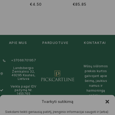
€
4.50
€
85.85
APIE MUS
PARDUOTUVĖ
KONTAKTAI
+37066701957
Mūsų siūlomos
Landsbergio
prekės kurtos
Žemkalnio 32,
49295 Kaunas,
galvojant apie
Lietuva
šeimą, jaukius
namus ir
Veikla pagal IDV
pažymą Nr.
harmoningą
1455765
aplinką –
natūralios,
Tvarkyti sutikimą
info@pickcartline.com
patikimos ir
Susisiekime:
draugiškos tiek
Siekdami teikti geriausią patirtį, įrenginio informacijai saugoti ir (arba)
09:00 - 19:00
Jums, tiek