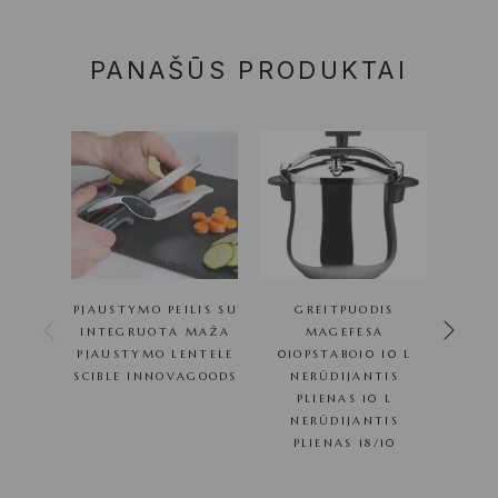
PANAŠŪS PRODUKTAI
PJAUSTYMO PEILIS SU
GREITPUODIS
GREI
INTEGRUOTA MAŽA
MAGEFESA
PJAUSTYMO LENTELE
01OPSTABO10 10 L
NE
SCIBLE INNOVAGOODS
NERŪDIJANTIS
PLI
PLIENAS 10 L
ME
NERŪDIJANTIS
PLIENAS 18/10