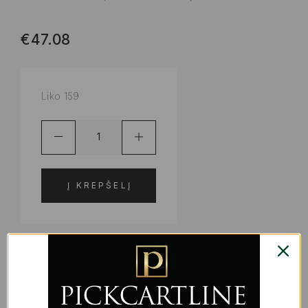
€
47.08
Liko 159
Į KREPŠELĮ
ADD TO WISHLIST
PRODUKTO KODAS:
S2235997
KATEGORIJOS:
INDAI, PADĖKLAI IR ŠALTINIAI
,
VIRTUVEI |