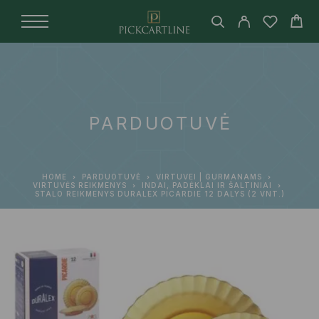
PARDUOTUVĖ
HOME
PARDUOTUVĖ
VIRTUVEI | GURMANAMS
VIRTUVĖS REIKMENYS
INDAI, PADĖKLAI IR ŠALTINIAI
STALO REIKMENYS DURALEX PICARDIE 12 DALYS (2 VNT.)