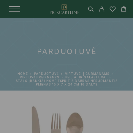
PARDUOTUVĖ
HOME
PARDUOTUVĖ
VIRTUVEI | GURMANAMS
VIRTUVĖS REIKMENYS
PEILIAI IR GALĄSTUVAI
STALO ĮRANKIAI HOME ESPRIT SIDABRAS NERŪDIJANTIS
PLIENAS 15 X 7 X 24 CM 16 DALYS