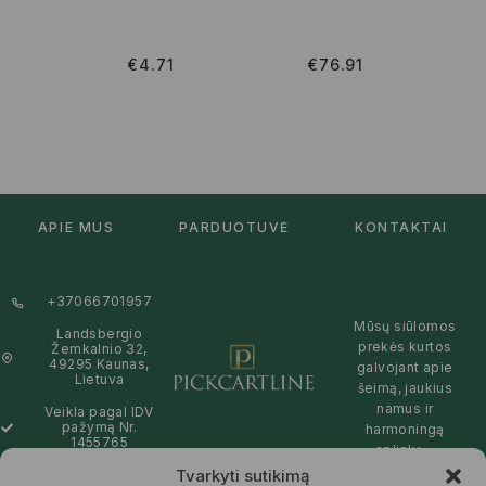
€
4.71
€
76.91
APIE MUS
PARDUOTUVĖ
KONTAKTAI
+37066701957
Mūsų siūlomos
Landsbergio
prekės kurtos
Žemkalnio 32,
49295 Kaunas,
galvojant apie
Lietuva
šeimą, jaukius
namus ir
Veikla pagal IDV
pažymą Nr.
harmoningą
1455765
aplinką –
natūralios,
Tvarkyti sutikimą
info@pickcartline.com