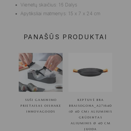
Vienetų skaičius: 16 Dalys
Apytiksliai matmenys: 15 x 7 x 24 cm
PANAŠŪS PRODUKTAI
SUŠI GAMINIMO
KEPTUVĖ BRA
PRIETAISAS OISHAKE
BRAISOGONA_A271640
INNOVAGOODS
(Ø 40 CM) ALIUMINIS
GRŪDINTAS
ALIUMINIS Ø 40 CM
JUODA