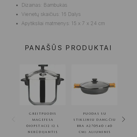
Dizainas: Bambukas
Vienetų skaičius: 16 Dalys
Apytiksliai matmenys: 15 x 7 x 24 cm
PANAŠŪS PRODUKTAI
GREITPUODIS
PUODAS SU
GREI
MAGEFESA
STIKLINIU DANGČIU
M
01OPSTAC12 12 L
BRA A270540 (40
NERŪDIJANTIS
CM) ALIUMINIS