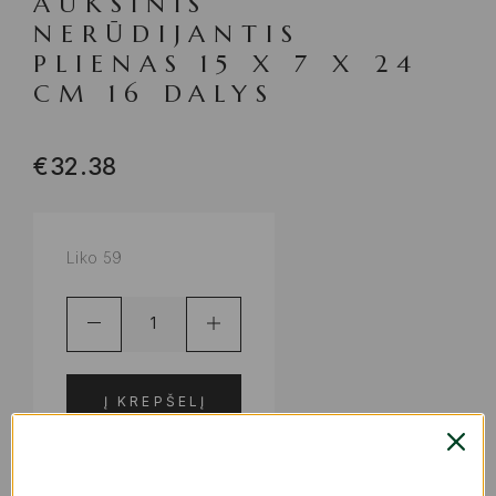
AUKSINIS
NERŪDIJANTIS
PLIENAS 15 X 7 X 24
CM 16 DALYS
€
32.38
Liko 59
Į KREPŠELĮ