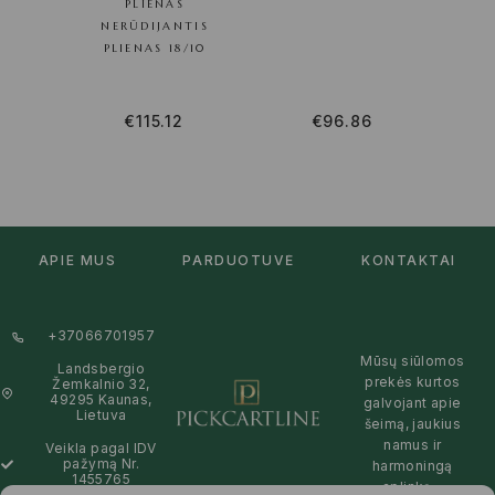
PLIENAS
NERŪDIJANTIS
PLIENAS 18/10
€
115.12
€
96.86
APIE MUS
PARDUOTUVĖ
KONTAKTAI
+37066701957
Mūsų siūlomos
Landsbergio
prekės kurtos
Žemkalnio 32,
49295 Kaunas,
galvojant apie
Lietuva
šeimą, jaukius
namus ir
Veikla pagal IDV
pažymą Nr.
harmoningą
1455765
aplinką –