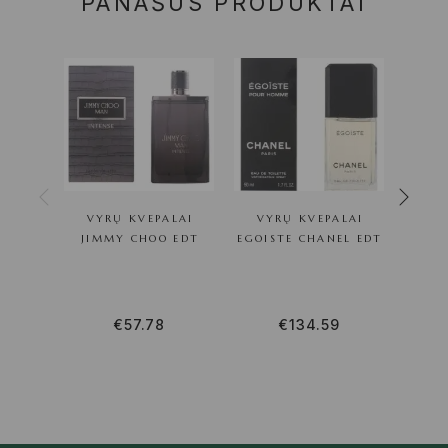
PANAŠŪS PRODUKTAI
VYRŲ KVEPALAI
VYRŲ KVEPALAI
VY
JIMMY CHOO EDT
EGOISTE CHANEL EDT
ISS
€
57.78
€
134.59