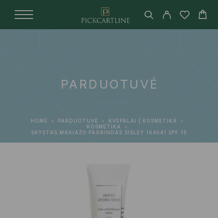
PARDUOTUVĖ
HOME
PARDUOTUVĖ
KVEPALAI | KOSMETIKA
KOSMETIKA
SKYSTAS MAKIAŽO PAGRINDAS SISLEY 164041 SPF 15