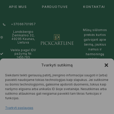
APIE MUS
PARDUOTUVĖ
KONTAKTAI
+37066701957
Mūsų siūlomos
Landsbergio
prekės kurtos
Žemkalnio 32,
49295 Kaunas,
galvojant apie
Lietuva
šeimą, jaukius
namus ir
Veikla pagal IDV
pažymą Nr.
harmoningą
1455765
aplinką –
natūralios,
Tvarkyti sutikimą
info@pickcartline.com
patikimos ir
Susisiekime:
draugiškos tiek
Siekdami teikti geriausią patirtį, įrenginio informacijai saugoti ir (arba)
09:00 - 19:00
Jums, tiek
pasiekti naudojame tokias technologijas kaip slapukus. Jei sutiksime
gamtai.
su šiomis technologijomis, galėsime apdoroti duomenis, tokius kaip
naršymo elgsena arba unikalūs ID šioje svetainėje. Nesutikimas arba
SKAITYTI
sutikimo atšaukimas gali neigiamai paveikti tam tikras funkcijas ir
DAUGIAU
funkcijas.
Tvarkyti paslaugas