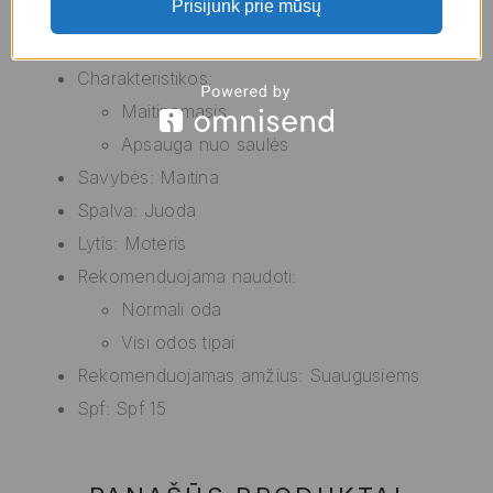
Prisijunk prie mūsų
Veido kremas
Veido losjonas
Charakteristikos:
Maitinamasis
Apsauga nuo saulės
Savybės: Maitina
Spalva: Juoda
Lytis: Moteris
Rekomenduojama naudoti:
Normali oda
Visi odos tipai
Rekomenduojamas amžius: Suaugusiems
Spf: Spf 15