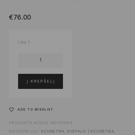
€
76.00
Liko 1
Į KREPŠELĮ
ADD TO WISHLIST
PRODUKTO KODAS:
M0125069
KATEGORIJOS:
KOSMETIKA
,
KVEPALAI | KOSMETIKA
,