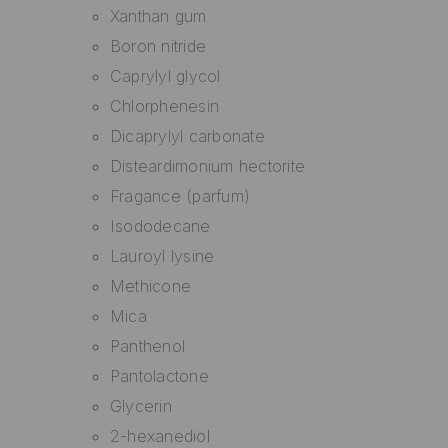
Xanthan gum
Boron nitride
Caprylyl glycol
Chlorphenesin
Dicaprylyl carbonate
Disteardimonium hectorite
Fragance (parfum)
Isododecane
Lauroyl lysine
Methicone
Mica
Panthenol
Pantolactone
Glycerin
2-hexanediol