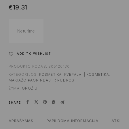
€
19.31
Neturime
ADD TO WISHLIST
PRODUKTO KODAS:
S05120130
KATEGORIJOS:
KOSMETIKA
,
KVEPALAI | KOSMETIKA
,
MAKIAŽO PAGRINDAS IR PUDROS
ŽYMA:
GROŽIUI
SHARE
APRAŠYMAS
PAPILDOMA INFORMACIJA
ATSILIEP