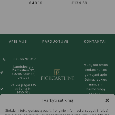
€
49.16
€
134.59
APIE MUS
PARDUOTUVĖ
KONTAKTAI
+37066701957
Mūsų siūlomos
Landsbergio
prekės kurtos
Žemkalnio 32,
49295 Kaunas,
galvojant apie
Lietuva
šeimą, jaukius
namus ir
Veikla pagal IDV
pažymą Nr.
harmoningą
1455765
aplinką –
natūralios,
Tvarkyti sutikimą
info@pickcartline.com
patikimos ir
Susisiekime:
draugiškos tiek
Siekdami teikti geriausią patirtį, įrenginio informacijai saugoti ir (arba)
09:00 - 19:00
Jums, tiek