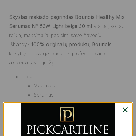
Skystas makiažo pagrindas Bourjois Healthy Mix
Serumas Nº 53W Light beige 30 ml
yra tai, ko tau
reikia, maksimaliai padidinti savo žavesiui!
Išbandyk
100% originalių
produktų
Bourjois
kokybę ir leisk geriausiems profesionalams
atskleisti tavo grožį.
Tipas:
Makiažas
Serumas
Pridedama: Dozatorius
Savybės:
Nuo raukšlių
Tonizuojantis