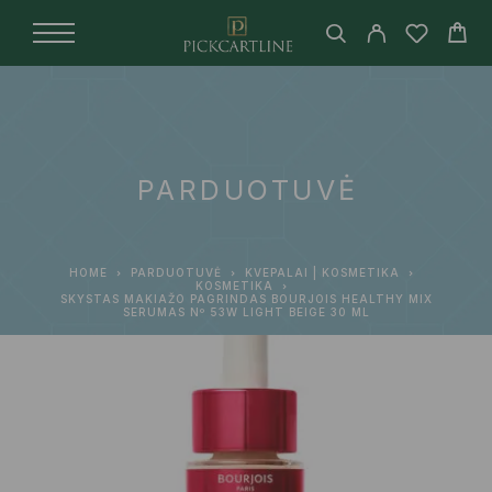
PARDUOTUVĖ
HOME
PARDUOTUVĖ
KVEPALAI | KOSMETIKA
KOSMETIKA
SKYSTAS MAKIAŽO PAGRINDAS BOURJOIS HEALTHY MIX
SERUMAS Nº 53W LIGHT BEIGE 30 ML