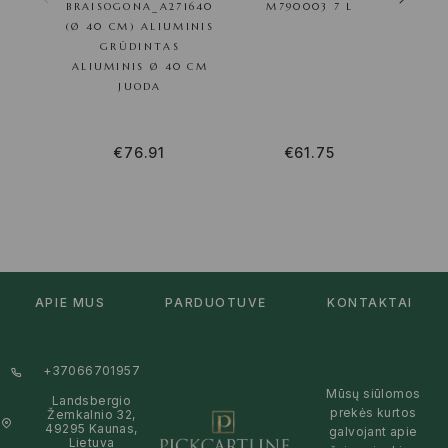
BRAISOGONA_A271640
M790003 7 L
(Ø 40 CM) ALIUMINIS
01O
GRŪDINTAS
NE
ALIUMINIS Ø 40 CM
JUODA
€
76.91
€
61.75
APIE MUS
PARDUOTUVĖ
KONTAKTAI
+37066701957
Mūsų siūlomos
Landsbergio
prekės kurtos
Žemkalnio 32,
49295 Kaunas,
galvojant apie
Lietuva