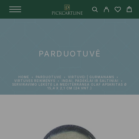
PARDUOTUVĖ
HOME
PARDUOTUVĖ
VIRTUVEI | GURMANAMS
VIRTUVĖS REIKMENYS
INDAI, PADĖKLAI IR ŠALTINIAI
SERVIRAVIMO LĖKŠTĖ LA MEDITERRÁNEA OLAF APSKRITAS Ø
15,4 X 2,1 CM (24 VNT.)