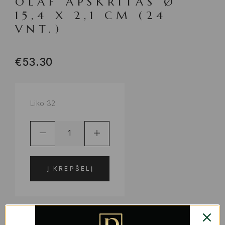
OLAF APSKRITAS Ø
15,4 X 2,1 CM (24
VNT.)
€
53.30
Liko 32
Į KREPŠELĮ
ADD TO WISHLIST