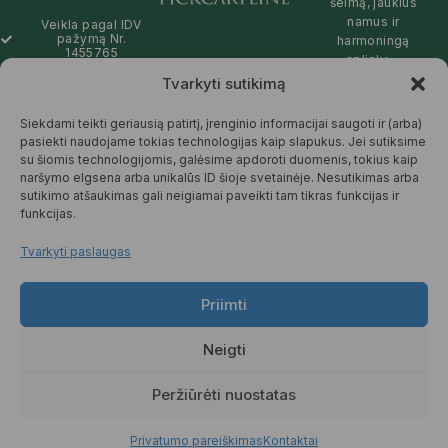
šeimą, jaukius
namus ir
Veikla pagal IDV
pažymą Nr.
harmoningą
1455765
aplinką –
natūralios,
Tvarkyti sutikimą
info@pickcartline.com
patikimos ir
Susisiekime:
draugiškos tiek
Siekdami teikti geriausią patirtį, įrenginio informacijai saugoti ir (arba)
09:00 - 19:00
Jums, tiek
pasiekti naudojame tokias technologijas kaip slapukus. Jei sutiksime
gamtai.
su šiomis technologijomis, galėsime apdoroti duomenis, tokius kaip
naršymo elgsena arba unikalūs ID šioje svetainėje. Nesutikimas arba
SKAITYTI
sutikimo atšaukimas gali neigiamai paveikti tam tikras funkcijas ir
DAUGIAU
funkcijas.
Tvarkyti paslaugas
Priimti
© 2025 Pickcartline.com. Visos
teisės saugomos.
Neigti
TAISYKLĖS IR SĄLYGOS
PREKIŲ PRISTATYMAS
Peržiūrėti nuostatas
PREKIŲ KEITIMAS IR GRĄŽINIMAS
PRIVATUMO POLITIKA
Privatumo pareiškimas
Kontaktai