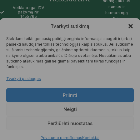
šeimą, jaukius
namus ir
Veikla pagal IDV
pažymą Nr.
harmoningą
1455765
aplinką –
natūralios,
Tvarkyti sutikimą
info@pickcartline.com
patikimos ir
Susisiekime:
draugiškos tiek
Siekdami teikti geriausią patirtį, įrenginio informacijai saugoti ir (arba)
09:00 - 19:00
Jums, tiek
pasiekti naudojame tokias technologijas kaip slapukus. Jei sutiksime
gamtai.
su šiomis technologijomis, galėsime apdoroti duomenis, tokius kaip
naršymo elgsena arba unikalūs ID šioje svetainėje. Nesutikimas arba
SKAITYTI
sutikimo atšaukimas gali neigiamai paveikti tam tikras funkcijas ir
DAUGIAU
funkcijas.
Tvarkyti paslaugas
Priimti
© 2025 Pickcartline.com. Visos
teisės saugomos.
Neigti
TAISYKLĖS IR SĄLYGOS
PREKIŲ PRISTATYMAS
Peržiūrėti nuostatas
PREKIŲ KEITIMAS IR GRĄŽINIMAS
PRIVATUMO POLITIKA
Privatumo pareiškimas
Kontaktai