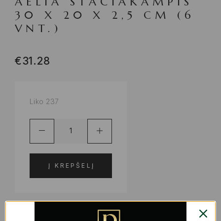
AELIA STAČIAKAMPIS
30 X 20 X 2,5 CM (6
VNT.)
€
31.28
Liko 237
Į KREPŠELĮ
ADD TO WISHLIST