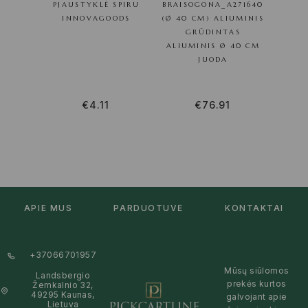
PJAUSTYKLĖ SPIRU
BRAISOGONA_A271640
INNOVAGOODS
(Ø 40 CM) ALIUMINIS
GRŪDINTAS
ALIUMINIS Ø 40 CM
JUODA
€
4.11
€
76.91
APIE MUS
PARDUOTUVĖ
KONTAKTAI
+37066701957
Mūsų siūlomos
Landsbergio
prekės kurtos
Žemkalnio 32,
49295 Kaunas,
galvojant apie
Lietuva