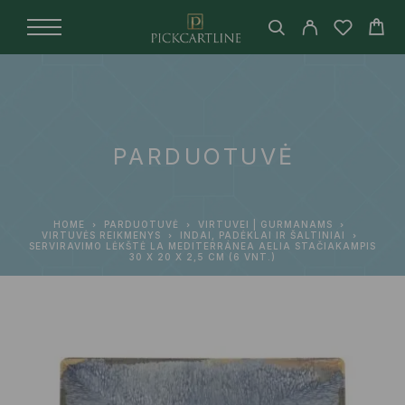
PARDUOTUVĖ
HOME
PARDUOTUVĖ
VIRTUVEI | GURMANAMS
VIRTUVĖS REIKMENYS
INDAI, PADĖKLAI IR ŠALTINIAI
SERVIRAVIMO LĖKŠTĖ LA MEDITERRÁNEA AELIA STAČIAKAMPIS
30 X 20 X 2,5 CM (6 VNT.)