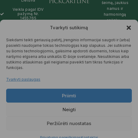
Lietuva
šeimą, jaukius
namus ir
Veikla pagal IDV
pažymą Nr.
harmoningą
1455765
aplinką –
natūralios,
Tvarkyti sutikimą
info@pickcartline.com
patikimos ir
Susisiekime:
draugiškos tiek
Siekdami teikti geriausią patirtį, įrenginio informacijai saugoti ir (arba)
09:00 - 19:00
Jums, tiek
pasiekti naudojame tokias technologijas kaip slapukus. Jei sutiksime
gamtai.
su šiomis technologijomis, galėsime apdoroti duomenis, tokius kaip
naršymo elgsena arba unikalūs ID šioje svetainėje. Nesutikimas arba
SKAITYTI
sutikimo atšaukimas gali neigiamai paveikti tam tikras funkcijas ir
DAUGIAU
funkcijas.
Tvarkyti paslaugas
Priimti
© 2025 Pickcartline.com. Visos
teisės saugomos.
Neigti
TAISYKLĖS IR SĄLYGOS
PREKIŲ PRISTATYMAS
Peržiūrėti nuostatas
PREKIŲ KEITIMAS IR GRĄŽINIMAS
PRIVATUMO POLITIKA
Privatumo pareiškimas
Kontaktai