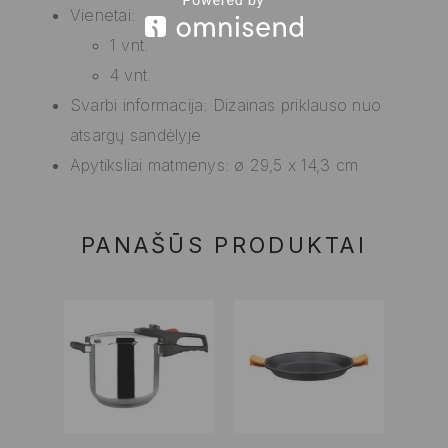
Vienetai:
1 vnt.
4 vnt.
Svarbi informacija: Dizainas priklauso nuo
atsargų sandėlyje
Apytiksliai matmenys: ø 29,5 x 14,3 cm
PANAŠŪS PRODUKTAI