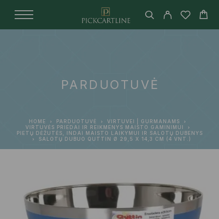
PARDUOTUVĖ
HOME
PARDUOTUVĖ
VIRTUVEI | GURMANAMS
VIRTUVĖS PRIEDAI IR REIKMENYS MAISTO GAMINIMUI
PIETŲ DĖŽUTĖS, INDAI MAISTO LAIKYMUI IR SALOTŲ DUBENYS
SALOTŲ DUBUO QUTTIN Ø 29,5 X 14,3 CM (4 VNT.)