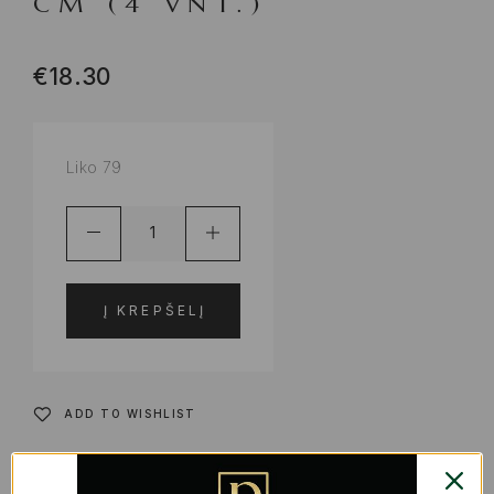
CM (4 VNT.)
€
18.30
Liko 79
Į KREPŠELĮ
ADD TO WISHLIST
PRODUKTO KODAS:
S2231708
KATEGORIJOS:
PIETŲ DĖŽUTĖS, INDAI MAISTO LAIKYMUI