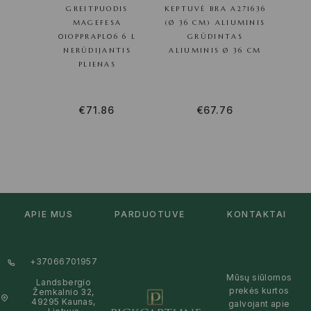
GREITPUODIS
KEPTUVĖ BRA A271636
MAGEFESA
(Ø 36 CM) ALIUMINIS
01OPPRAPL06 6 L
GRŪDINTAS
NERŪDIJANTIS
ALIUMINIS Ø 36 CM
PLIENAS
€
71.86
€
67.76
APIE MUS
PARDUOTUVĖ
KONTAKTAI
+37066701957
Mūsų siūlomos
Landsbergio
prekės kurtos
Žemkalnio 32,
49295 Kaunas,
galvojant apie