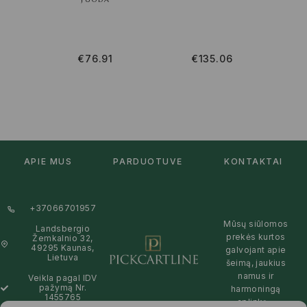
PL
€
76.91
€
135.06
APIE MUS
PARDUOTUVĖ
KONTAKTAI
+37066701957
Mūsų siūlomos
Landsbergio
prekės kurtos
Žemkalnio 32,
49295 Kaunas,
galvojant apie
Lietuva
šeimą, jaukius
namus ir
Veikla pagal IDV
pažymą Nr.
harmoningą
1455765
aplinką –