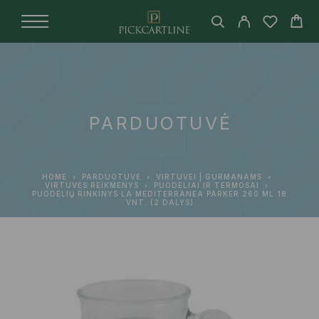
PARDUOTUVĖ
HOME
PARDUOTUVĖ
VIRTUVEI | GURMANAMS
VIRTUVĖS REIKMENYS
PUODELIAI IR TERMOSAI
PUODELIŲ RINKINYS LA MEDITERRÁNEA PARKER 260 ML 18
VNT. (2 DALYS)