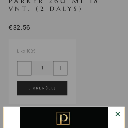
PARKER 260 ML 18
VNT. (2 DALYS)
€
32.56
Liko 1035
Į KREPŠELĮ
ADD TO WISHLIST
PRODUKTO KODAS:
S2233240