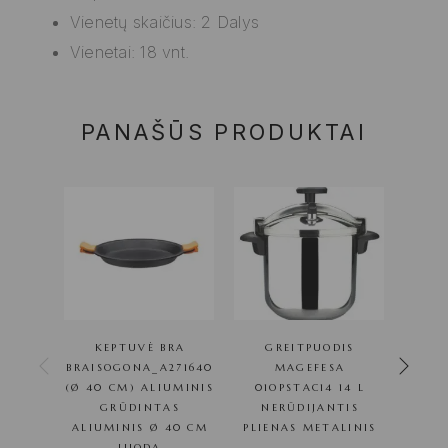
Vienetų skaičius: 2 Dalys
Vienetai: 18 vnt.
PANAŠŪS PRODUKTAI
KEPTUVĖ BRA
GREITPUODIS
G
BRAISOGONA_A271640
MAGEFESA
(Ø 40 CM) ALIUMINIS
01OPSTAC14 14 L
01O
GRŪDINTAS
NERŪDIJANTIS
NE
ALIUMINIS Ø 40 CM
PLIENAS METALINIS
P
JUODA
NE