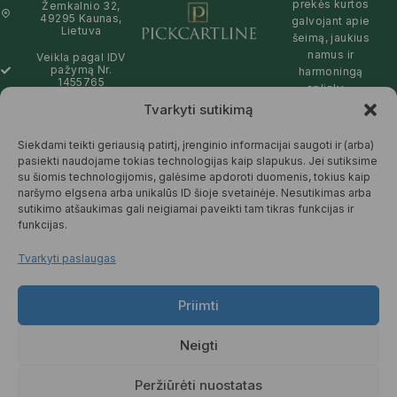
prekės kurtos
Žemkalnio 32,
49295 Kaunas,
galvojant apie
Lietuva
šeimą, jaukius
namus ir
Veikla pagal IDV
pažymą Nr.
harmoningą
1455765
aplinką –
natūralios,
Tvarkyti sutikimą
info@pickcartline.com
patikimos ir
Susisiekime:
draugiškos tiek
Siekdami teikti geriausią patirtį, įrenginio informacijai saugoti ir (arba)
09:00 - 19:00
Jums, tiek
pasiekti naudojame tokias technologijas kaip slapukus. Jei sutiksime
gamtai.
su šiomis technologijomis, galėsime apdoroti duomenis, tokius kaip
naršymo elgsena arba unikalūs ID šioje svetainėje. Nesutikimas arba
SKAITYTI
sutikimo atšaukimas gali neigiamai paveikti tam tikras funkcijas ir
DAUGIAU
funkcijas.
Tvarkyti paslaugas
Priimti
© 2025 Pickcartline.com. Visos
teisės saugomos.
Neigti
TAISYKLĖS IR SĄLYGOS
PREKIŲ PRISTATYMAS
Peržiūrėti nuostatas
PREKIŲ KEITIMAS IR GRĄŽINIMAS