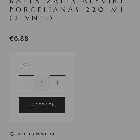
BALTA ŽALIA ALYVINĖ
PORCELIANAS 220 ML
(2 VNT.)
€
6.88
Liko 2
Į KREPŠELĮ
ADD TO WISHLIST