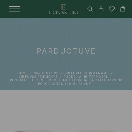
PARDUOTUVĖ
HOME
PARDUOTUVĖ
VIRTUVEI | GURMANAMS
VIRTUVĖS REIKMENYS
PUODELIAI IR TERMOSAI
PUODELIS SU LĖKŠTE DKD HOME DECOR BALTA ŽALIA ALYVINĖ
PORCELIANAS 220 ML (2 VNT.)