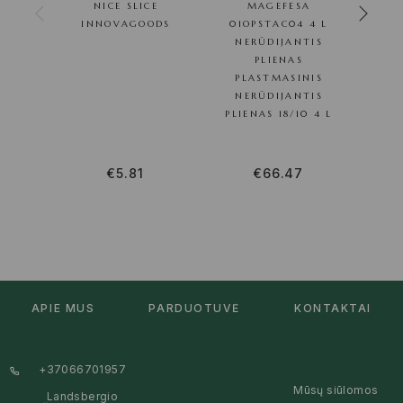
NICE SLICE
MAGEFESA
CM 
INNOVAGOODS
01OPSTAC04 4 L
NERŪDIJANTIS
PLIENAS
PLASTMASINIS
NERŪDIJANTIS
PLIENAS 18/10 4 L
€
5.81
€
66.47
APIE MUS
PARDUOTUVĖ
KONTAKTAI
+37066701957
Mūsų siūlomos
Landsbergio