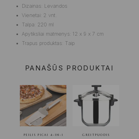
Dizainas: Levandos
Vienetai: 2 vnt.
Talpa: 220 ml
Apytiksliai matmenys: 12 x 9 x 7 cm
Trapus produktas: Taip
PANAŠŪS PRODUKTAI
PEILIS PICAI 4-IN-1
GREITPUODIS
GRILL