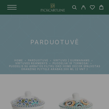
PARDUOTUVĖ
HOME
PARDUOTUVĖ
VIRTUVEI | GURMANAMS
VIRTUVĖS REIKMENYS
PUODELIAI IR TERMOSAI
PUODELIS SU ARBATOS FILTRU DKD HOME DECOR SPALVOTAS
ORANŽINĖ PLYTELĖ ARABAS 300 ML (2 VNT.)