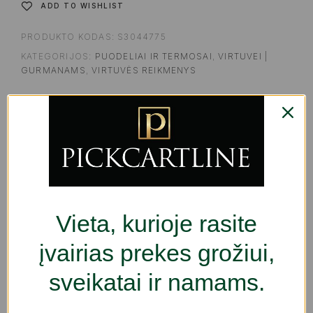
ADD TO WISHLIST
PRODUKTO KODAS:
S3044775
KATEGORIJOS:
PUODELIAI IR TERMOSAI
,
VIRTUVEI |
GURMANAMS
,
VIRTUVĖS REIKMENYS
SHARE
APRAŠYMAS
PAPILDOMA INFORMACIJA
ATSILIEP
Jei jums patinka rūpintis kiekviena namų detale ir
Vieta, kurioje rasite
turėti pažangiausius produktus, palengvinančius
įvairias prekes grožiui,
gyvenimą, įsigykite
Puodelis su arbatos filtru DKD
Home Decor Spalvotas Oranžinė Plytelė Arabas
sveikatai ir namams.
300 ml (2 vnt.)
už geriausią kainą.