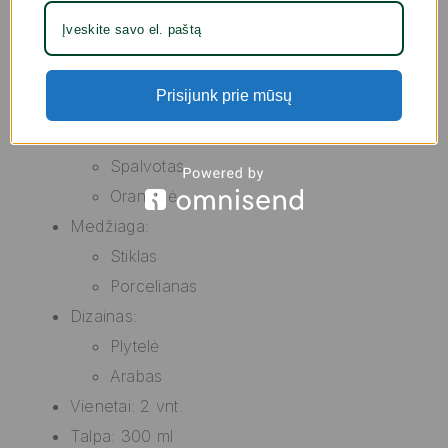
Charakteristikos: Tinka visų tipų viryklėms
(elektrinėms, dujinėms, stiklokeraminėms),
išskyrus indukcines
Prisijunk prie mūsų
Tipas: Puodelis su arbatos filtru
Spalva:
Spalvotas
Oranžinė
Medžiaga:
Stiklas
Porcelianas
Dizainas:
Plytelė
Arabas
Vienetai: 2 vnt.
Talpa: 300 ml