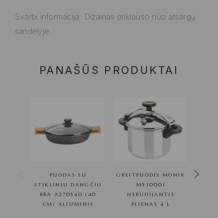
Svarbi informacija: Dizainas priklauso nuo atsargų
sandėlyje.
PANAŠŪS PRODUKTAI
PUODAS SU
GREITPUODIS MONIX
5-IN
STIKLINIU DANGČIU
M530001
ĮVAIR
BRA A270540 (40
NERŪDIJANTIS
CM) ALIUMINIS
PLIENAS 4 L
I