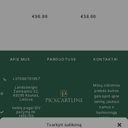
€
96.86
€
58.66
APIE MUS
PARDUOTUVĖ
KONTAKTAI
+37066701957
Mūsų siūlomos
Landsbergio
prekės kurtos
Žemkalnio 32,
49295 Kaunas,
galvojant apie
Lietuva
šeimą, jaukius
namus ir
Veikla pagal IDV
pažymą Nr.
harmoningą
1455765
aplinką –
natūralios,
Tvarkyti sutikimą
info@pickcartline.com