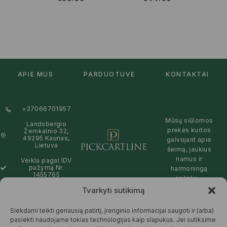
APIE MUS
PARDUOTUVĖ
KONTAKTAI
+37066701957
Mūsų siūlomos
Landsbergio
prekės kurtos
Žemkalnio 32,
49295 Kaunas,
galvojant apie
Lietuva
šeimą, jaukius
namus ir
Veikla pagal IDV
pažymą Nr.
harmoningą
1455765
aplinką –
natūralios,
Tvarkyti sutikimą
info@pickcartline.com
patikimos ir
Susisiekime:
draugiškos tiek
Siekdami teikti geriausią patirtį, įrenginio informacijai saugoti ir (arba)
09:00 - 19:00
Jums, tiek
pasiekti naudojame tokias technologijas kaip slapukus. Jei sutiksime
gamtai.