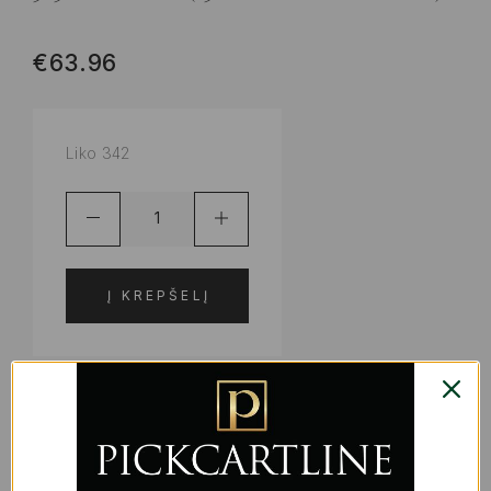
€
63.96
Liko 342
Į KREPŠELĮ
ADD TO WISHLIST
PRODUKTO KODAS:
S2234675
KATEGORIJOS:
PUODELIAI IR TERMOSAI
,
VIRTUVEI |