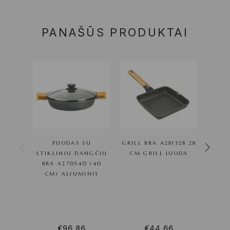
PANAŠŪS PRODUKTAI
PUODAS SU
GRILL BRA A281328 28
K
STIKLINIU DANGČIU
CM GRILL JUODA
BRAIS
BRA A270540 (40
(Ø 40
CM) ALIUMINIS
ALIU
€
96.86
€
44.66