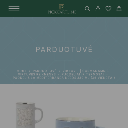
PARDUOTUVĖ
HOME
PARDUOTUVĖ
VIRTUVEI | GURMANAMS
VIRTUVĖS REIKMENYS
PUODELIAI IR TERMOSAI
PUODELIS LA MEDITERRÁNEA NEEDS 330 ML (36 VIENETAI)