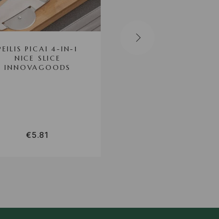
PEILIS PICAI 4-IN-1
PJAUSTYMO PEILIS
NICE SLICE
INTEGRUOTA MA
INNOVAGOODS
PJAUSTYMO LENTE
SCIBLE
INNOVAGOODS
€
5.81
€
4.50