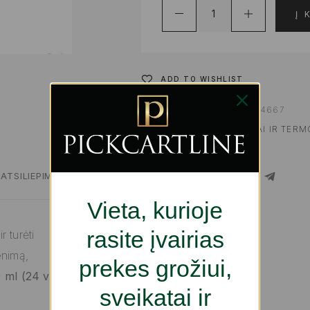
Į 
ADD TO WISHLIST
PRODUKTO KODAS:
S2234667
KATEGORIJOS:
PUODELIAI IR TERM
REIKMENYS
ATSILIEPIMAI
SHARE
Vieta, kurioje
rasite įvairias
 turėti
enimą,
prekes grožiui,
ml (24 vnt.)
sveikatai ir