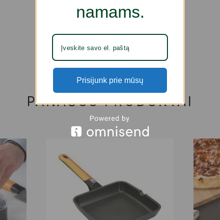
namams.
Prisijunk prie mūsų
PANAŠŪS PRODUKTAI