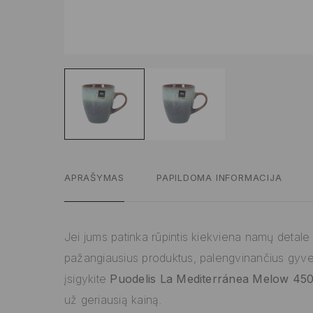
APRAŠYMAS
PAPILDOMA INFORMACIJA
Jei jums patinka rūpintis kiekviena namų detale ir
pažangiausius produktus, palengvinančius gyv
įsigykite
Puodelis La Mediterránea Melow 450 
už geriausią kainą.