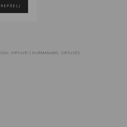
KREPŠELĮ
OSAI
,
VIRTUVEI | GURMANAMS
,
VIRTUVĖS