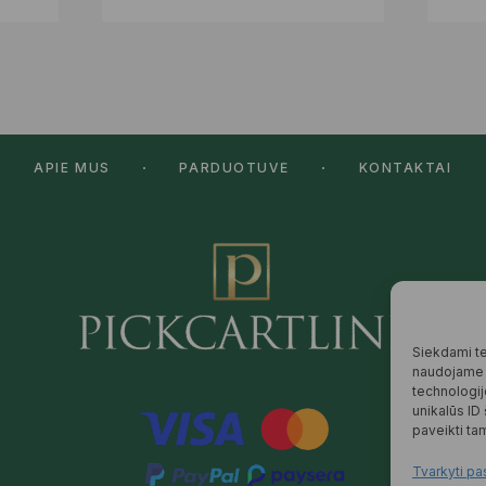
APIE MUS
PARDUOTUVĖ
KONTAKTAI
Siekdami tei
naudojame t
technologij
unikalūs ID
paveikti tam
Tvarkyti pa