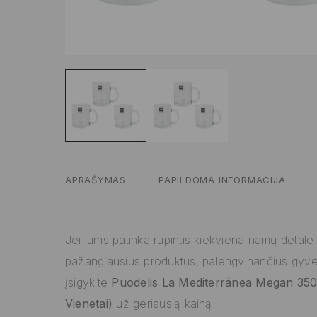
APRAŠYMAS
PAPILDOMA INFORMACIJA
Jei jums patinka rūpintis kiekviena namų detale ir
pažangiausius produktus, palengvinančius gyv
įsigykite
Puodelis La Mediterránea Megan 350
Vienetai)
už geriausią kainą.