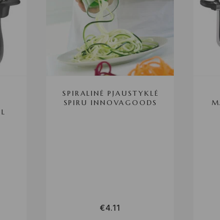
SPIRALINĖ PJAUSTYKLĖ
SPIRU INNOVAGOODS
M
 L
€
4.11