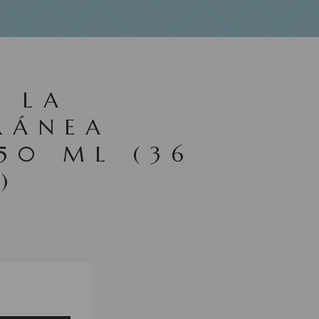
S LA
RÁNEA
50 ML (36
)