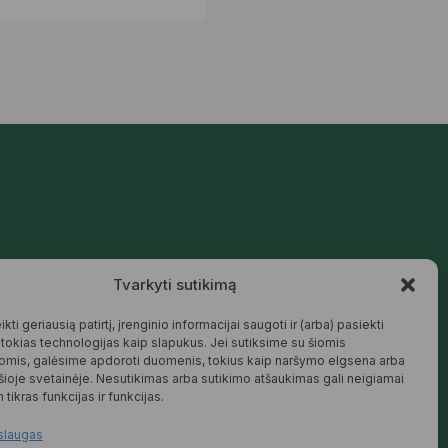
Mūsų siūlomos prekės kurtos galvojant
Tvarkyti sutikimą
apie šeimą, jaukius namus ir harmoningą
aplinką – natūralios, patikimos ir
draugiškos tiek Jums, tiek gamtai.
kti geriausią patirtį, įrenginio informacijai saugoti ir (arba) pasiekti
okias technologijas kaip slapukus. Jei sutiksime su šiomis
SKAITYTI DAUGIAU
omis, galėsime apdoroti duomenis, tokius kaip naršymo elgsena arba
 šioje svetainėje. Nesutikimas arba sutikimo atšaukimas gali neigiamai
 tikras funkcijas ir funkcijas.
slaugas