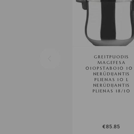
GREITPUODIS
MAGEFESA
01OPSTABO10 10
NERŪDIJANTIS
PLIENAS 10 L
NERŪDIJANTIS
PLIENAS 18/10
€
85.85