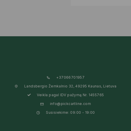
+37066701957
Landsbergio Žemkalnio 32, 49295 Kaunas, Lietuva
Veikla pagal IDV pažymą Nr. 1455765
info@pickcartline.com
Susisiekime: 09:00 - 19:00