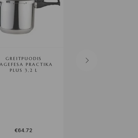
GREITPUODIS
GREITPUODIS
AGEFESA PRACTIKA
MAGEFESA
PLUS 3,2 L
01OPSTAC04 4 
NERŪDIJANTIS
PLIENAS
PLASTMASINIS
NERŪDIJANTIS
PLIENAS 18/10 4 
€
64.72
€
66.47