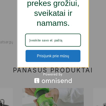
prekes grožiui,
sveikatai ir
namams.
 atsargų
Prisijunk prie mūsų
PANAŠŪS PRODUKTAI