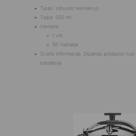
Tipas: Virtuvės reikmenys
Talpa: 350 ml
Vienetai:
1 vnt.
36 Vienetai
Svarbi informacija: Dizainas priklauso nuo
sandėlyje