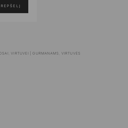
KREPŠELĮ
OSAI
,
VIRTUVEI | GURMANAMS
,
VIRTUVĖS