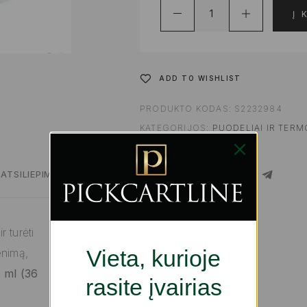
Į 
ADD TO WISHLIST
PRODUKTO KODAS:
S2232984
KATEGORIJOS:
PUODELIAI IR TERM
REIKMENYS
ATSILIEPIMAI
SHARE
 turėti
Vieta, kurioje
enimą,
 ml (36
rasite įvairias