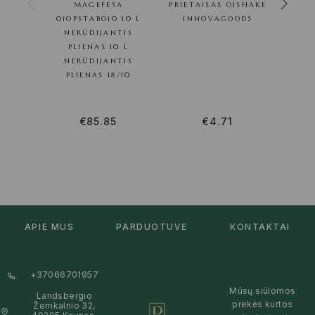
MAGEFESA
PRIETAISAS OISHAKE
01OPSTABO10 10 L
INNOVAGOODS
I
NERŪDIJANTIS
PLIENAS 10 L
NERŪDIJANTIS
PLIENAS 18/10
€
85.85
€
4.71
APIE MUS
PARDUOTUVĖ
KONTAKTAI
+37066701957
Mūsų siūlomos
Landsbergio
prekės kurtos
Žemkalnio 32,