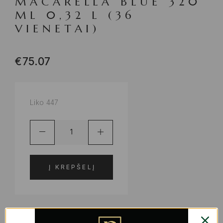
MACARELLA BLUE 320
ML 0,32 L (36
VIENETAI)
€
75.07
Liko 447
Į KREPŠELĮ
ADD TO WISHLIST