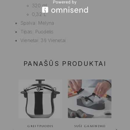
320 ml
0,32 L
Spalva: Mėlyna
Tipas: Puodelis
Vienetai: 36 Vienetai
PANAŠŪS PRODUKTAI
GREITPUODIS
SUŠI GAMINIMO
PEIL