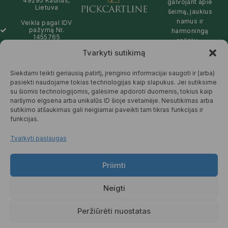
49295 Kaunas,
galvojant apie
Lietuva
šeimą, jaukius
namus ir
Veikla pagal IDV
pažymą Nr.
harmoningą
1455765
aplinką –
natūralios,
Tvarkyti sutikimą
info@pickcartline.com
patikimos ir
Susisiekime:
draugiškos tiek
Siekdami teikti geriausią patirtį, įrenginio informacijai saugoti ir (arba)
09:00 - 19:00
Jums, tiek
pasiekti naudojame tokias technologijas kaip slapukus. Jei sutiksime
gamtai.
su šiomis technologijomis, galėsime apdoroti duomenis, tokius kaip
naršymo elgsena arba unikalūs ID šioje svetainėje. Nesutikimas arba
SKAITYTI
sutikimo atšaukimas gali neigiamai paveikti tam tikras funkcijas ir
DAUGIAU
funkcijas.
Tvarkyti paslaugas
Priimti
© 2025 Pickcartline.com. Visos
teisės saugomos.
Neigti
TAISYKLĖS IR SĄLYGOS
PREKIŲ PRISTATYMAS
Peržiūrėti nuostatas
PREKIŲ KEITIMAS IR GRĄŽINIMAS