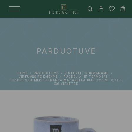
PARDUOTUVĖ
HOME
PARDUOTUVĖ
VIRTUVEI | GURMANAMS
VIRTUVĖS REIKMENYS
PUODELIAI IR TERMOSAI
PUODELIS LA MEDITERRÁNEA MACARELLA BLUE 320 ML 0,32 L
(36 VIENETAI)