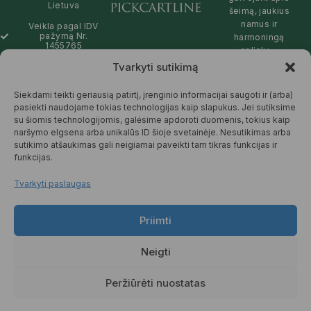
Lietuva
šeimą, jaukius
namus ir
Veikla pagal IDV
pažymą Nr.
harmoningą
1455765
aplinką –
natūralios,
Tvarkyti sutikimą
info@pickcartline.com
patikimos ir
Susisiekime:
draugiškos tiek
Siekdami teikti geriausią patirtį, įrenginio informacijai saugoti ir (arba)
09:00 - 19:00
Jums, tiek
pasiekti naudojame tokias technologijas kaip slapukus. Jei sutiksime
gamtai.
su šiomis technologijomis, galėsime apdoroti duomenis, tokius kaip
naršymo elgsena arba unikalūs ID šioje svetainėje. Nesutikimas arba
SKAITYTI
sutikimo atšaukimas gali neigiamai paveikti tam tikras funkcijas ir
DAUGIAU
funkcijas.
Tvarkyti paslaugas
Priimti
© 2025 Pickcartline.com. Visos
teisės saugomos.
Neigti
TAISYKLĖS IR SĄLYGOS
PREKIŲ PRISTATYMAS
Peržiūrėti nuostatas
PREKIŲ KEITIMAS IR GRĄŽINIMAS
PRIVATUMO POLITIKA