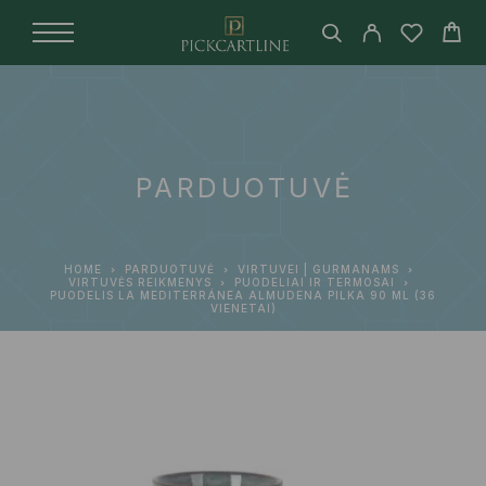
PARDUOTUVĖ
HOME
PARDUOTUVĖ
VIRTUVEI | GURMANAMS
VIRTUVĖS REIKMENYS
PUODELIAI IR TERMOSAI
PUODELIS LA MEDITERRÁNEA ALMUDENA PILKA 90 ML (36
VIENETAI)