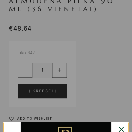
ALMUDENA PILKA 90
ML (36 VIENETAI)
€
48.64
Liko 642
Į KREPŠELĮ
ADD TO WISHLIST
PRODUKTO KODAS:
S2235269