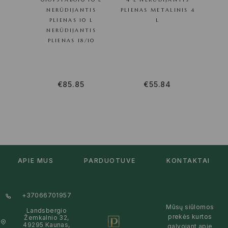
NERŪDIJANTIS
PLIENAS METALINIS 4
NE
PLIENAS 10 L
L
NERŪDIJANTIS
PL
PLIENAS 18/10
NE
PLI
€
85.85
€
55.84
APIE MUS
PARDUOTUVĖ
KONTAKTAI
+37066701957
Mūsų siūlomos
Landsbergio
prekės kurtos
Žemkalnio 32,
49295 Kaunas,
galvojant apie