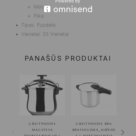
Mėlyna
Pilka
Tipas: Puodelis
Vienetai: 36 Vienetai
PANAŠŪS PRODUKTAI
GREITPUODIS
GREITPUODIS BRA
G
MAGEFESA
BRAISOGONA_A185101
01OPSTABO10 10 L
4 L NERŪDIJANTIS
01