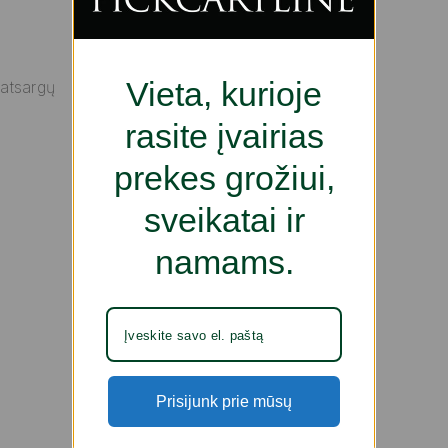
Vieta, kurioje
 atsargų
rasite įvairias
prekes grožiui,
sveikatai ir
namams.
Prisijunk prie mūsų