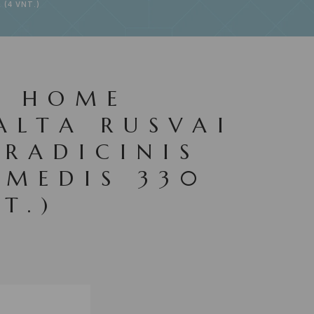
 (4 VNT.)
S HOME
ALTA RUSVAI
TRADICINIS
 MEDIS 330
T.)