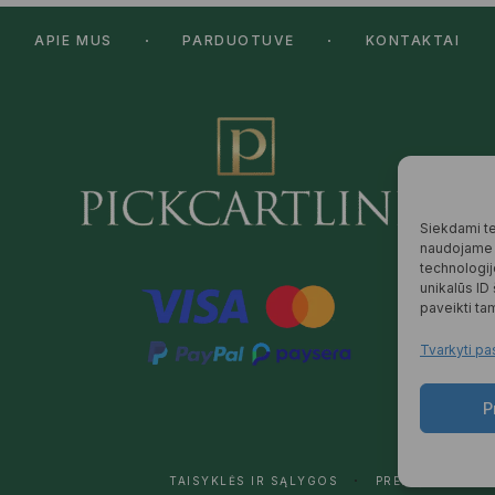
APIE MUS
PARDUOTUVĖ
KONTAKTAI
Siekdami tei
naudojame t
technologij
unikalūs ID
paveikti tam
Tvarkyti pa
P
TAISYKLĖS IR SĄLYGOS
PREKIŲ PRISTAT