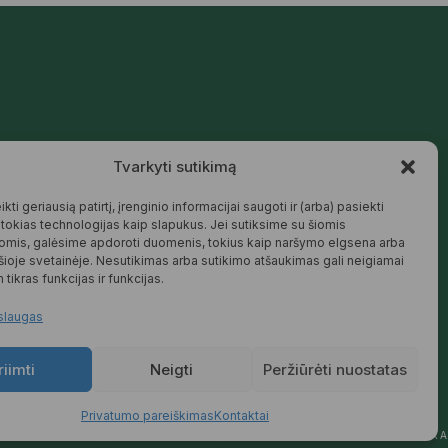
Mūsų siūlomos prekės kurtos galvojant
Tvarkyti sutikimą
apie šeimą, jaukius namus ir harmoningą
aplinką – natūralios, patikimos ir
draugiškos tiek Jums, tiek gamtai.
kti geriausią patirtį, įrenginio informacijai saugoti ir (arba) pasiekti
okias technologijas kaip slapukus. Jei sutiksime su šiomis
SKAITYTI DAUGIAU
omis, galėsime apdoroti duomenis, tokius kaip naršymo elgsena arba
 šioje svetainėje. Nesutikimas arba sutikimo atšaukimas gali neigiamai
 tikras funkcijas ir funkcijas.
slaugas
riimti
Neigti
Peržiūrėti nuostatas
Privatumo pareiškimas
Kontaktai
YMAS
PREKIŲ KEITIMAS IR GRĄŽINIMAS
PRIVATUMO POLITIKA