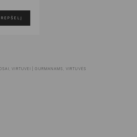
KREPŠELĮ
OSAI
,
VIRTUVEI | GURMANAMS
,
VIRTUVĖS