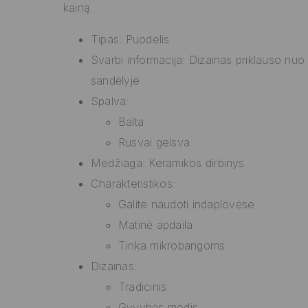
kainą.
Tipas: Puodelis
Svarbi informacija: Dizainas priklauso nuo
sandėlyje
Spalva:
Balta
Rusvai gelsva
Medžiaga: Keramikos dirbinys
Charakteristikos:
Galite naudoti indaplovėse
Matinė apdaila
Tinka mikrobangoms
Dizainas:
Tradicinis
Gyvybės medis