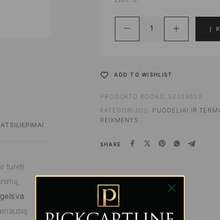
Į 
ADD TO WISHLIST
PRODUKTO KODAS:
S3059530
KATEGORIJOS:
PUODELIAI IR TERM
REIKMENYS
ATSILIEPIMAI
SHARE
 turėti
enimą,
gelsva
eriausią