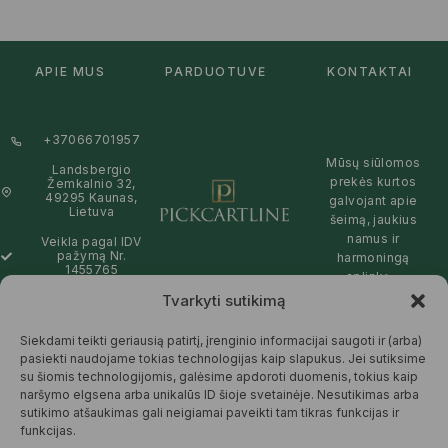
APIE MUS
PARDUOTUVĖ
KONTAKTAI
+37066701957
Mūsų siūlomos
Landsbergio
prekės kurtos
Žemkalnio 32,
49295 Kaunas,
galvojant apie
Lietuva
šeimą, jaukius
namus ir
Veikla pagal IDV
pažymą Nr.
harmoningą
1455765
aplinką –
natūralios,
Tvarkyti sutikimą
info@pickcartline.com
patikimos ir
Susisiekime:
draugiškos tiek
Siekdami teikti geriausią patirtį, įrenginio informacijai saugoti ir (arba)
09:00 - 19:00
Jums, tiek
pasiekti naudojame tokias technologijas kaip slapukus. Jei sutiksime
gamtai.
su šiomis technologijomis, galėsime apdoroti duomenis, tokius kaip
naršymo elgsena arba unikalūs ID šioje svetainėje. Nesutikimas arba
SKAITYTI
sutikimo atšaukimas gali neigiamai paveikti tam tikras funkcijas ir
DAUGIAU
funkcijas.