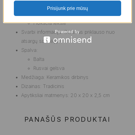
Tipas:
Prisijunk prie mūsų
Plokštelių rinkinys
Plokščia lėkštė
Svarbi informacija: Dizainas priklauso nuo
atsargų sandėlyje
Spalva:
Balta
Rusvai gelsva
Medžiaga: Keramikos dirbinys
Dizainas: Tradicinis
Apytiksliai matmenys: 20 x 20 x 2,5 cm
PANAŠŪS PRODUKTAI