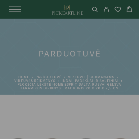
PARDUOTUVĖ
HOME
PARDUOTUVĖ
VIRTUVEI | GURMANAMS
VIRTUVĖS REIKMENYS
INDAI, PADĖKLAI IR ŠALTINIAI
PLOKŠČIA LĖKŠTĖ HOME ESPRIT BALTA RUSVAI GELSVA
KERAMIKOS DIRBINYS TRADICINIS 20 X 20 X 2,5 CM