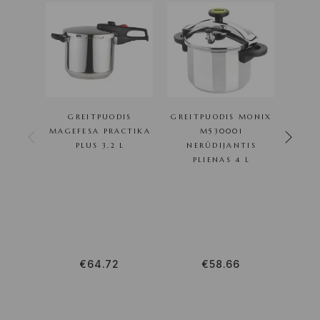
GREITPUODIS
GREITPUODIS MONIX
G
MAGEFESA PRACTIKA
M530001
PLUS 3,2 L
NERŪDIJANTIS
01
PLIENAS 4 L
NE
PL
NE
PLI
€
64.72
€
58.66