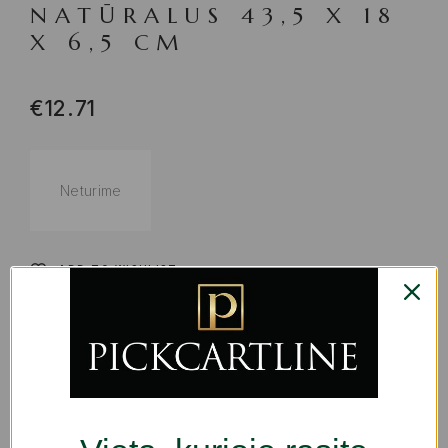
NATŪRALUS 43,5 X 18
X 6,5 CM
€
12.71
Neturime
ADD TO WISHLIST
PRODUKTO KODAS:
S3061350
KATEGORIJOS:
MAISTO RUOŠIMO LENTOS
,
VIRTUVEI |
GURMANAMS
,
VIRTUVĖS PRIEDAI IR REIKMENYS MAISTO
GAMINIMUI
ŽYMA:
VIRTUVĖS ŠEFAMS / VIRTUVĖS REIKMENYS