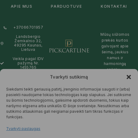
APIE MUS
PARDUOTUVĖ
KONTAKTAI
+37066701957
Mūsų siūlomos
Landsbergio
prekės kurtos
Žemkalnio 32,
49295 Kaunas,
galvojant apie
Lietuva
šeimą, jaukius
namus ir
Veikla pagal IDV
pažymą Nr.
harmoningą
1455765
aplinką –
natūralios,
Tvarkyti sutikimą
info@pickcartline.com
patikimos ir
Susisiekime:
draugiškos tiek
Siekdami teikti geriausią patirtį, įrenginio informacijai saugoti ir (arba)
09:00 - 19:00
Jums, tiek
pasiekti naudojame tokias technologijas kaip slapukus. Jei sutiksime
gamtai.
su šiomis technologijomis, galėsime apdoroti duomenis, tokius kaip
naršymo elgsena arba unikalūs ID šioje svetainėje. Nesutikimas arba
SKAITYTI
sutikimo atšaukimas gali neigiamai paveikti tam tikras funkcijas ir
DAUGIAU
funkcijas.
Tvarkyti paslaugas