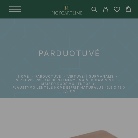
PARDUOTUVĖ
HOME
PARDUOTUVĖ
VIRTUVEI | GURMANAMS
VIRTUVĖS PRIEDAI IR REIKMENYS MAISTO GAMINIMUI
MAISTO RUOŠIMO LENTOS
PJAUSTYMO LENTELĖ HOME ESPRIT NATŪRALUS 43,5 X 18 X
6,5 CM