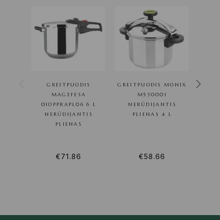
GREITPUODIS
GREITPUODIS MONIX
5-IN
MAGEFESA
M530001
ĮVAIR
01OPPRAPL06 6 L
NERŪDIJANTIS
NERŪDIJANTIS
PLIENAS 4 L
I
PLIENAS
€
71.86
€
58.66