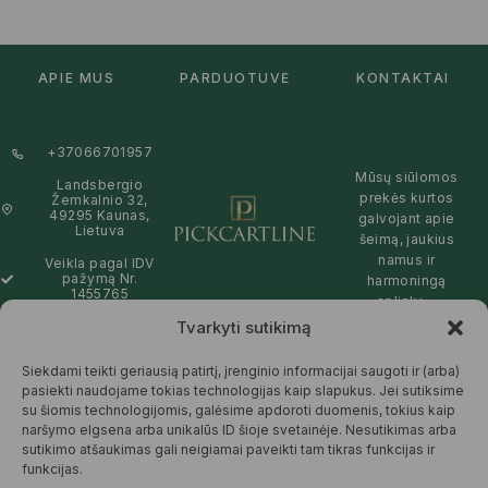
APIE MUS
PARDUOTUVĖ
KONTAKTAI
+37066701957
Mūsų siūlomos
Landsbergio
prekės kurtos
Žemkalnio 32,
49295 Kaunas,
galvojant apie
Lietuva
šeimą, jaukius
namus ir
Veikla pagal IDV
pažymą Nr.
harmoningą
1455765
aplinką –
natūralios,
Tvarkyti sutikimą
info@pickcartline.com
patikimos ir
Susisiekime:
draugiškos tiek
Siekdami teikti geriausią patirtį, įrenginio informacijai saugoti ir (arba)
09:00 - 19:00
Jums, tiek
pasiekti naudojame tokias technologijas kaip slapukus. Jei sutiksime
gamtai.
su šiomis technologijomis, galėsime apdoroti duomenis, tokius kaip
naršymo elgsena arba unikalūs ID šioje svetainėje. Nesutikimas arba
SKAITYTI
sutikimo atšaukimas gali neigiamai paveikti tam tikras funkcijas ir
DAUGIAU
funkcijas.