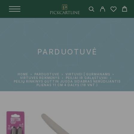
PARDUOTUVĖ
HOME
PARDUOTUVĖ
VIRTUVEI | GURMANAMS
VIRTUVĖS REIKMENYS
PEILIAI IR GALĄSTUVAI
PEILIŲ RINKINYS QUTTIN JUODA SIDABRAS NERŪDIJANTIS
PLIENAS 11 CM 4 DALYS (18 VNT.)