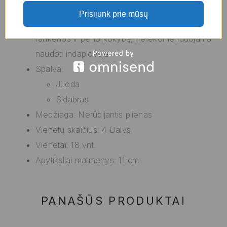
Tipas: Peilių rinkinys
Prisijunk prie mūsų
Skalbimo instrukcijos: Norint išlaikyti originalią
rankenos ir peilio kokybę, nerekomenduojama
naudoti indaplovėje
Spalva:
Juoda
Sidabras
Medžiaga: Nerūdijantis plienas
Vienetų skaičius: 4 Dalys
Vienetai: 18 vnt.
Apytiksliai matmenys: 11 cm
PANAŠŪS PRODUKTAI