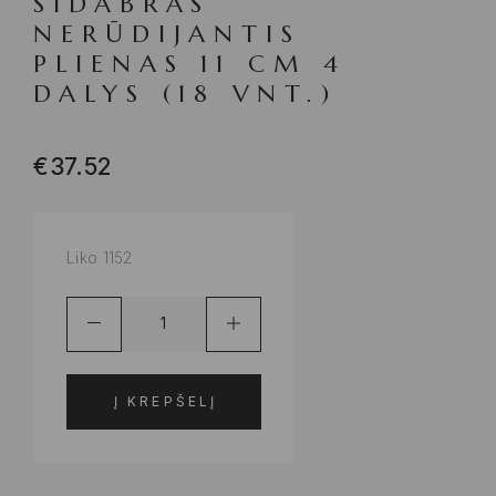
SIDABRAS
NERŪDIJANTIS
PLIENAS 11 CM 4
DALYS (18 VNT.)
€
37.52
Liko 1152
Į KREPŠELĮ