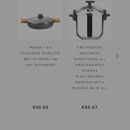
PUODAS SU
GREITPUODIS
G
STIKLINIU DANGČIU
MAGEFESA
BRA A270540 (40
01OPSTAC04 4 L
01O
CM) ALIUMINIS
NERŪDIJANTIS
NE
PLIENAS
PLASTMASINIS
NE
NERŪDIJANTIS
PL
PLIENAS 18/10 4 L
€
96.86
€
66.47