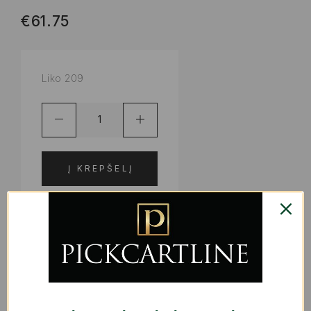
€
61.75
Liko 209
Į KREPŠELĮ
ADD TO WISHLIST
PRODUKTO KODAS:
S2230010
KATEGORIJOS:
INDAI, PADĖKLAI IR ŠALTINIAI
,
VIRTUVEI |
GURMANAMS
,
VIRTUVĖS REIKMENYS