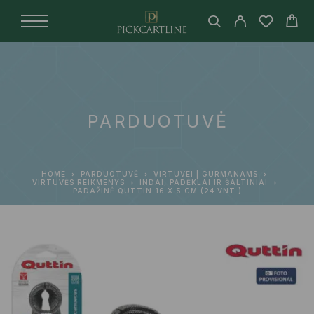
PARDUOTUVĖ
HOME
PARDUOTUVĖ
VIRTUVEI | GURMANAMS
VIRTUVĖS REIKMENYS
INDAI, PADĖKLAI IR ŠALTINIAI
PADAŽINĖ QUTTIN 16 X 5 CM (24 VNT.)