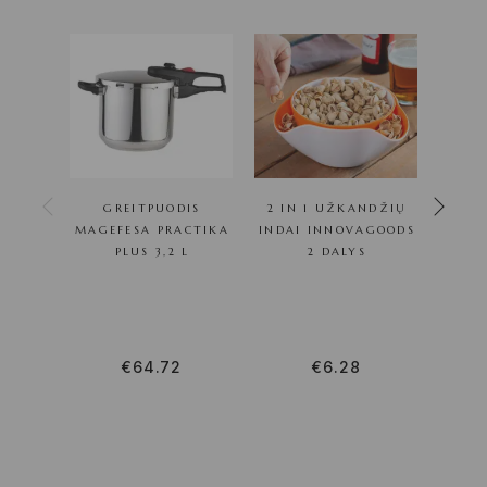
GREITPUODIS
2 IN 1 UŽKANDŽIŲ
MAGEFESA PRACTIKA
INDAI INNOVAGOODS
STIK
PLUS 3,2 L
2 DALYS
BRA
CM
€
64.72
€
6.28