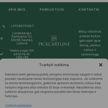
APIE MUS
PARDUOTUVĖ
KONTAKTAI
+37066701957
Mūsų siūlomos
Landsbergio
prekės kurtos
Žemkalnio 32,
49295 Kaunas,
galvojant apie
Lietuva
šeimą, jaukius
namus ir
Veikla pagal IDV
pažymą Nr.
harmoningą
1455765
aplinką –
natūralios,
Tvarkyti sutikimą
info@pickcartline.com
patikimos ir
Susisiekime:
draugiškos tiek
Siekdami teikti geriausią patirtį, įrenginio informacijai saugoti ir (arba)
09:00 - 19:00
Jums, tiek
pasiekti naudojame tokias technologijas kaip slapukus. Jei sutiksime
gamtai.
su šiomis technologijomis, galėsime apdoroti duomenis, tokius kaip
naršymo elgsena arba unikalūs ID šioje svetainėje. Nesutikimas arba
SKAITYTI
sutikimo atšaukimas gali neigiamai paveikti tam tikras funkcijas ir
DAUGIAU
funkcijas.
Tvarkyti paslaugas