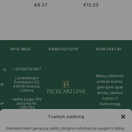
€
9.37
€
12.23
APIE MUS
PARDUOTUVĖ
KONTAKTAI
+37066701957
Mūsų siūlomos
Landsbergio
prekės kurtos
Žemkalnio 32,
49295 Kaunas,
galvojant apie
Lietuva
šeimą, jaukius
namus ir
Veikla pagal IDV
pažymą Nr.
harmoningą
1455765
aplinką –
natūralios,
Tvarkyti sutikimą
info@pickcartline.com
patikimos ir
Susisiekime:
draugiškos tiek
Siekdami teikti geriausią patirtį, įrenginio informacijai saugoti ir (arba)
09:00 - 19:00
Jums, tiek