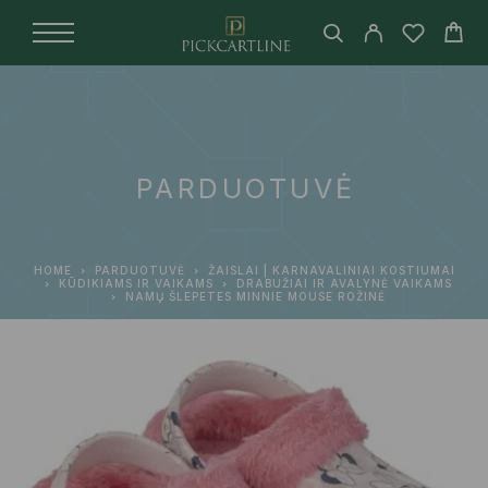
PARDUOTUVĖ
HOME
PARDUOTUVĖ
ŽAISLAI | KARNAVALINIAI KOSTIUMAI
KŪDIKIAMS IR VAIKAMS
DRABUŽIAI IR AVALYNĖ VAIKAMS
NAMŲ ŠLEPETES MINNIE MOUSE ROŽINĖ