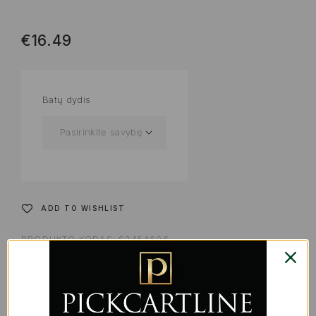
€
16.49
Batų dydis
ADD TO WISHLIST
PRODUKTO KODAS:
S2454606
KATEGORIJOS:
DRABUŽIAI IR AVALYNĖ VAIKAMS
,
KŪDIKIAMS IR VAIKAMS
,
ŽAISLAI | KARNAVALINIAI
KOSTIUMAI
ŽYMA:
LICENCIJUOTI GAMINIAI