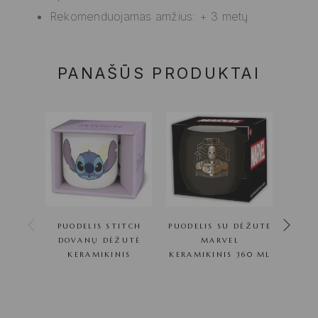
Rekomenduojamas amžius: + 3 metų
PANAŠŪS PRODUKTAI
PUODELIS STITCH
PUODELIS SU DĖŽUTE
SUMU
DOVANŲ DĖŽUTĖ
MARVEL
PEP
KERAMIKINIS
KERAMIKINIS 360 ML
FUN 
ŠVIES
X 5